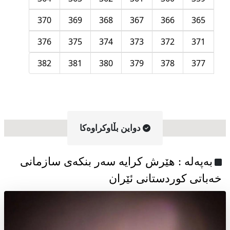
370
369
368
367
366
365
376
375
374
373
372
371
382
381
380
379
378
377
دواین بڵاوکراوه‌کا
به‌په‌له‌ : هێرش کرایە سەر بنکەی سازمانی
خەباتی کوردستانی ئێران