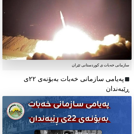
سازمانی خەبات ی کوردستانی ئێران
پەیامی سازمانی خەبات بەبۆنەی ۲۲ی
ڕێبەندان