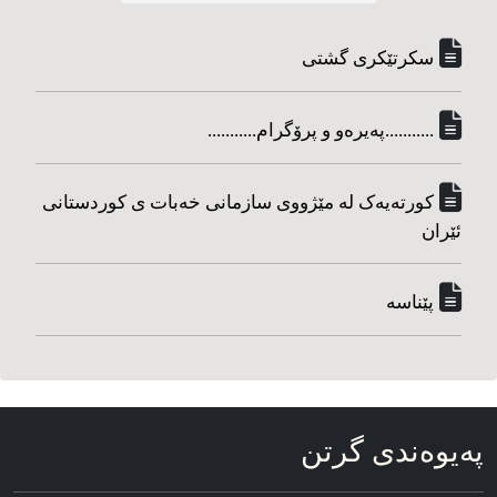
سکرتێکری گشتی
...........په‌یره‌و و پرۆگرام...........
کورته‌یه‌ک له مێژووی سازمانی خه‌بات ی کوردستانی
ئێران
پێناسه‌
په‌یوه‌ندی گرتن