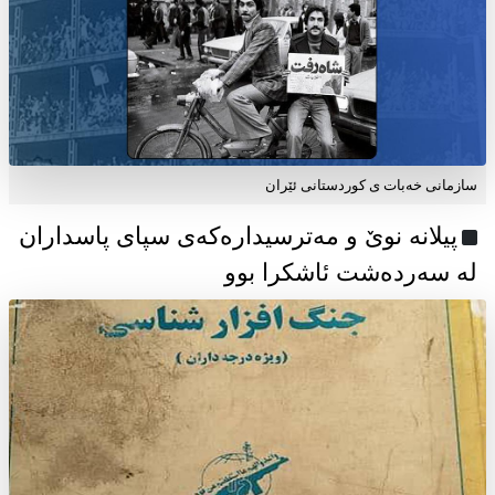
سازمانی خەبات ی كوردستانی ئێران
پیلانە نوێ و مەترسیدارەکەی سپای پاسداران
لە سەردەشت ئاشکرا بوو