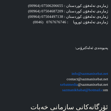
ژماره‌ی ته‌له‌فۆن کوردستان : 07506206655 (00964)
ژماره‌ی ته‌له‌فۆن کوردستان : 07504687209 (00964)
ژماره‌ی ته‌له‌فۆن کوردستان : 07504497138 (00964)
ژماره‌ی ته‌له‌فۆن ئوروپا : 0767676746 (0046)
په‌یوه‌ندی ئه‌له‌کترۆنی:
info@sazmanixebat.net
contact@sazmanixebat.net
xebatmedia
@sazmanixebat.net
sazmanikhabat@hotmail.c
om
ئۆرگانه‌کانی سازمانی خه‌بات