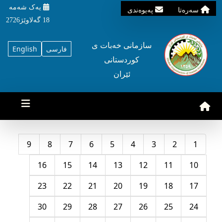
یه‌ک شه‌مه‌
سه‌ره‌تا
په‌یوه‌ندی
18 گه‌لاوێژ2726
سازمانی خه‌بات ی
فارسی
English
کوردستانی
ئێران
9
8
7
6
5
4
3
2
1
16
15
14
13
12
11
10
23
22
21
20
19
18
17
30
29
28
27
26
25
24