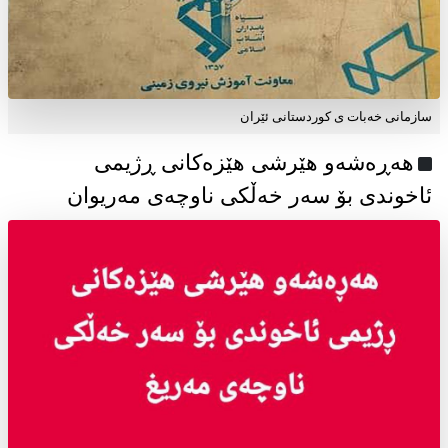
سازمانی خەبات ی كوردستانی ئێران
هەڕەشەو هێرشی هێزەکانی ڕژیمی
ئاخوندی بۆ سەر خەڵکی ناوچەی مەریوان