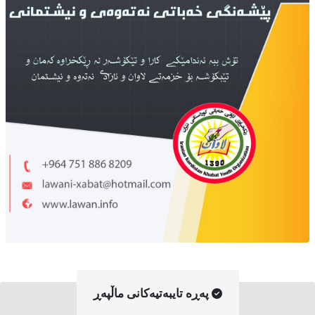
په‌ڕه‌ تایبه‌تیه‌کانی ماڵپه‌ڕ