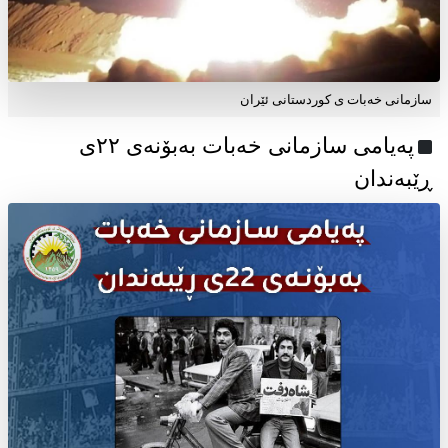
سازمانی خەبات ی کوردستانی ئێران
پەیامی سازمانی خەبات بەبۆنەی ۲۲ی
ڕێبەندان