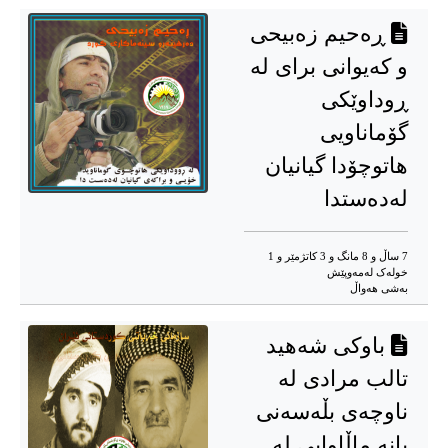
ڕه‌حیم زه‌بیحی
و که‌یوانی برای له‌
ڕوداوێکی
گۆماناویی
هاتوچۆدا گیانیان
له‌ده‌ستدا
7 ساڵ و 8 مانگ و 3 کاتژمێر و 1
خوله‌ک له‌مه‌وپێش‌
به‌شی هه‌واڵ
باوکی شه‌هید
تالب مرادی له‌
ناوچه‌ی بڵه‌سه‌نی
بانه‌ ماڵاوایی له‌