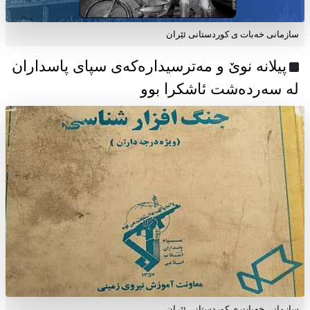
سازمانی خەبات ی كوردستانی ئێران
پیلانە نوێ و مەترسیدارەکەی سپای پاسداران
لە سەردەشت ئاشکرا بوو
سازمانی خەبات ی كوردستانی ئێران