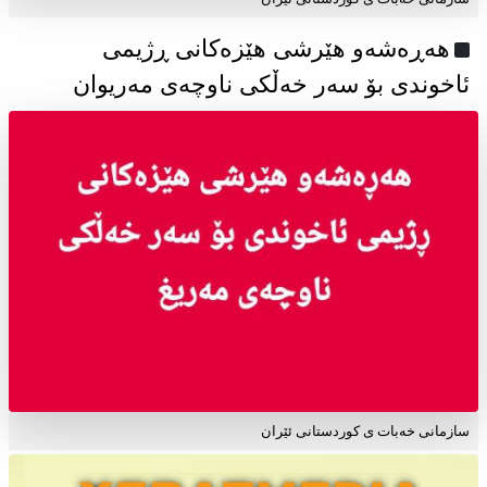
هەڕەشەو هێرشی هێزەکانی ڕژیمی
ئاخوندی بۆ سەر خەڵکی ناوچەی مەریوان
سازمانی خەبات ی کوردستانی ئێران