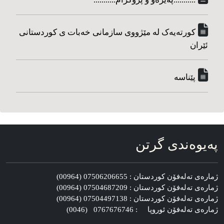
کورته‌یه‌ک له مێژووی سازمانی خه‌بات ی کوردستانی
ئێران
پێناسه‌
په‌یوه‌ندی گرتن
ژماره‌ی ته‌له‌فۆن کوردستان : 07506206655 (00964)
ژماره‌ی ته‌له‌فۆن کوردستان : 07504687209 (00964)
ژماره‌ی ته‌له‌فۆن کوردستان : 07504497138 (00964)
ژماره‌ی ته‌له‌فۆن ئوروپا : 0767676746 (0046)