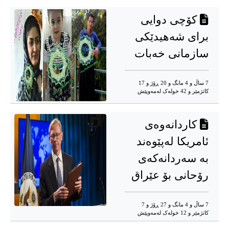
کۆچی دوایی
برای شەهیدێکی
سازمانی خەبات
7 ساڵ و 4 مانگ و 20 ڕۆژ و 17
کاتژمێر و 42 خوله‌ک له‌مه‌وپێش‌
کاردانەوەی
ئامریکا لەپێوەند
بە سەردانەکەی
رۆحانی بۆ عێراق
7 ساڵ و 4 مانگ و 27 ڕۆژ و 7
کاتژمێر و 12 خوله‌ک له‌مه‌وپێش‌