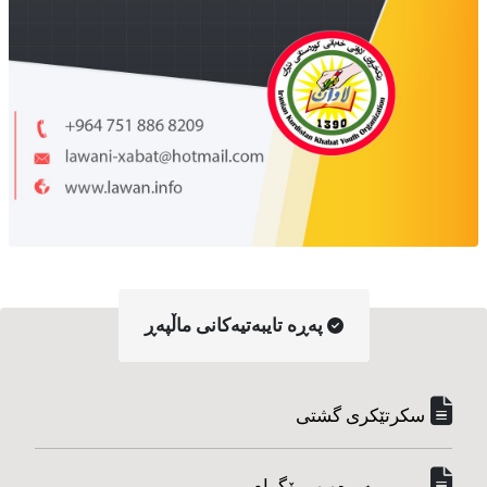
په‌ڕه‌ تایبه‌تیه‌کانی ماڵپه‌ڕ
سکرتێکری گشتی
...........په‌یره‌و و پرۆگرام...........