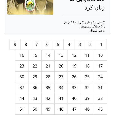
ژیان کرد
7 ساڵ و 8 مانگ و 7 ڕۆژ و 4 کاتژمێر
و 3 خوله‌ک له‌مه‌وپێش‌
به‌شی هه‌واڵ
9
8
7
6
5
4
3
2
1
16
15
14
13
12
11
10
23
22
21
20
19
18
17
30
29
28
27
26
25
24
37
36
35
34
33
32
31
44
43
42
41
40
39
38
51
50
49
48
47
46
45