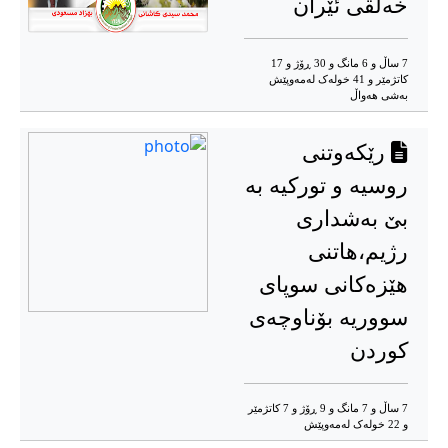
خەلقی ئێران
7 ساڵ و 6 مانگ و 30 ڕۆژ و 17
کاتژمێر و 41 خوله‌ک له‌مه‌وپێش‌
به‌شی هه‌واڵ
رێکەوتنی
روسیە و تورکیە بە
بێ بەشداری
رژیم،هاتنی
هێزەکانی سوپای
سووریە بۆناوچەی
کوردن
7 ساڵ و 7 مانگ و 9 ڕۆژ و 7 کاتژمێر
و 22 خوله‌ک له‌مه‌وپێش‌