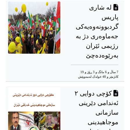
لە شاری
پاریس
گردبوونەوەیەکی
جەماوەری دژ بە
رژیمی ئێران
بەرێوەدەچێ
7 ساڵ و 6 مانگ و 3 ڕۆژ و 19
کاتژمێر و 48 خوله‌ک له‌مه‌وپێش‌
کۆچی دوایی ٢
ئەندامی دێرینی
سازمانی
موجاهیدینی