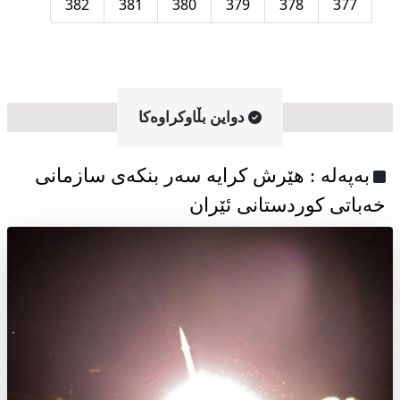
382
381
380
379
378
377
دواین بڵاوکراوه‌کا
به‌په‌له‌ : هێرش کرایە سەر بنکەی سازمانی
خەباتی کوردستانی ئێران