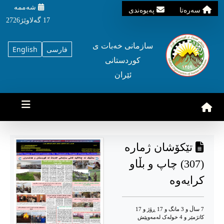
شه‌ممه‌
سه‌ره‌تا
په‌یوه‌ندی
17 گه‌لاوێژ2726
سازمانی خه‌بات ی
فارسی
English
کوردستانی
ئێران
تێکۆشان ژمارە
(307) چاپ و بڵاو
کرایەوە
7 ساڵ و 3 مانگ و 17 ڕۆژ و 17
کاتژمێر و 4 خوله‌ک له‌مه‌وپێش‌