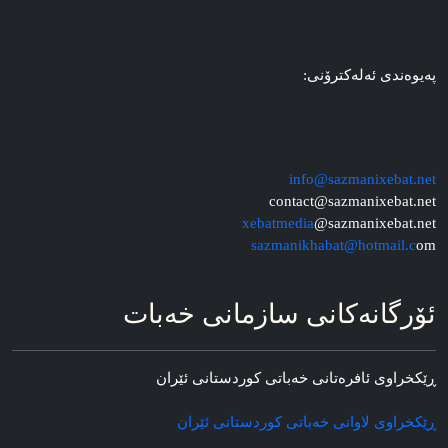
په‌یوه‌ندی ئه‌له‌کترۆنی:
info@sazmanixebat.net
contact@sazmanixebat.net
xebatmedia
@sazmanixebat.net
sazmanikhabat@hotmail.c
om
ئۆرگانه‌کانی سازمانی خه‌بات
ڕێکخراوی ئافره‌تانی خه‌باتی کوردستانی ئێران
ڕێکخراوی لاوانی خه‌باتی کوردستانی ئێران