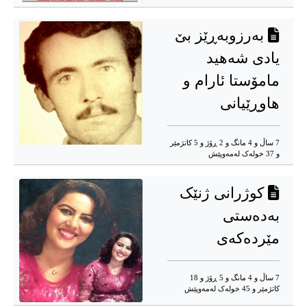
بەرزوبەڕێز بێ‌
یادی شەهید
مامۆستا ئارام و
هاوڕێیانی
7 ساڵ و 4 مانگ و 2 ڕۆژ و 5 کاتژمێر
و 37 خوله‌ک له‌مه‌وپێش‌
کوژرانی ژنێک
بەدەستی
مێردەکەی
7 ساڵ و 4 مانگ و 5 ڕۆژ و 18
کاتژمێر و 45 خوله‌ک له‌مه‌وپێش‌