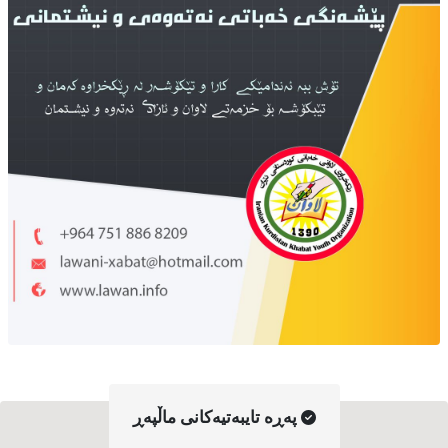
په‌ڕه‌ تایبه‌تیه‌کانی ماڵپه‌ڕ