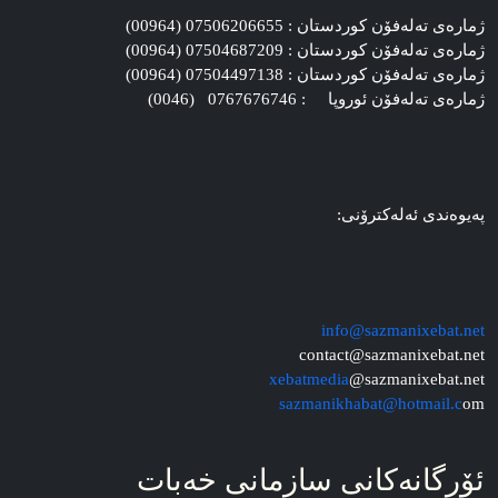
ژماره‌ی ته‌له‌فۆن کوردستان : 07506206655 (00964)
ژماره‌ی ته‌له‌فۆن کوردستان : 07504687209 (00964)
ژماره‌ی ته‌له‌فۆن کوردستان : 07504497138 (00964)
ژماره‌ی ته‌له‌فۆن ئوروپا : 0767676746 (0046)
په‌یوه‌ندی ئه‌له‌کترۆنی:
info@sazmanixebat.net
contact@sazmanixebat.net
xebatmedia
@sazmanixebat.net
sazmanikhabat@hotmail.c
om
ئۆرگانه‌کانی سازمانی خه‌بات