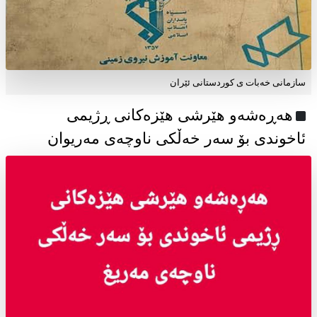
سازمانی خەبات ی كوردستانی ئێران
هەڕەشەو هێرشی هێزەکانی ڕژیمی
ئاخوندی بۆ سەر خەڵکی ناوچەی مەریوان