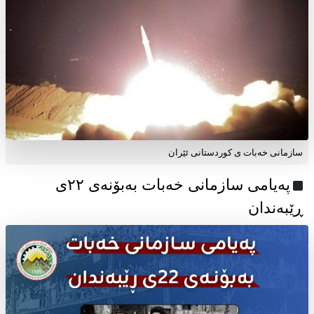
سازمانی خەبات ی کوردستانی ئێران
پەیامی سازمانی خەبات بەبۆنەی ۲۲ی
ڕێبەندان