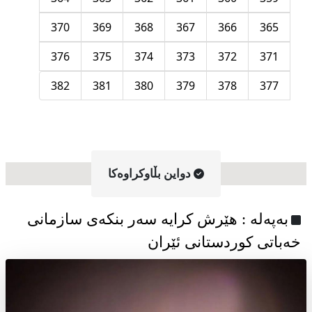
370
369
368
367
366
365
376
375
374
373
372
371
382
381
380
379
378
377
دواین بڵاوکراوه‌کا
به‌په‌له‌ : هێرش کرایە سەر بنکەی سازمانی
خەباتی کوردستانی ئێران