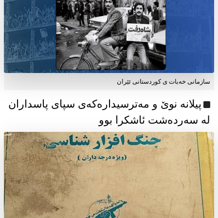
سازمانی خەبات ی كوردستانی ئێران
پیلانە نوێ و مەترسیدارەکەی سپای پاسداران
لە سەردەشت ئاشکرا بوو