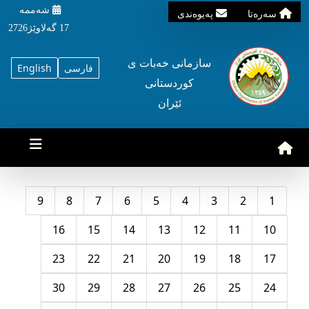
شه‌ممه‌
سه‌ره‌تا
په‌یوه‌ندی
17 گه‌لاوێژ2726
سازمانی خه‌بات ی
فارسی
English
کوردستانی
ئێران
9
8
7
6
5
4
3
2
1
16
15
14
13
12
11
10
23
22
21
20
19
18
17
30
29
28
27
26
25
24