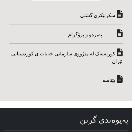
سکرتێکری گشتی
...........په‌یره‌و و پرۆگرام...........
کورته‌یه‌ک له مێژووی سازمانی خه‌بات ی کوردستانی
ئێران
پێناسه‌
په‌یوه‌ندی گرتن