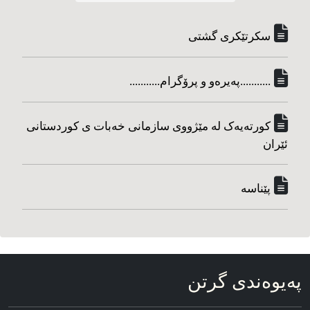
سکرتێکری گشتی
...........په‌یره‌و و پرۆگرام...........
کورته‌یه‌ک له مێژووی سازمانی خه‌بات ی کوردستانی
ئێران
پێناسه‌
په‌یوه‌ندی گرتن