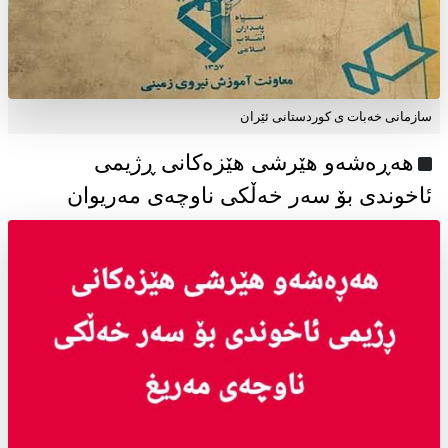
سازمانی خەبات ی كوردستانی ئێران
هەڕەشەو هێرشی هێزەکانی ڕژیمی
ئاخوندی بۆ سەر خەڵکی ناوچەی مەریوان