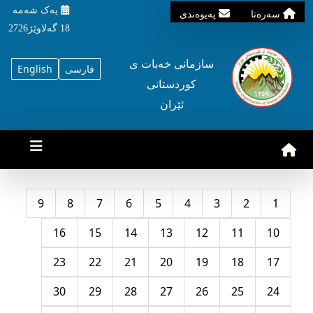
یه‌ک شه‌مه‌
سه‌ره‌تا
په‌یوه‌ندی
18 گه‌لاوێژ2726
سازمانی خه‌بات ی
فارسی
English
کوردستانی
ئێران
9
8
7
6
5
4
3
2
1
16
15
14
13
12
11
10
23
22
21
20
19
18
17
30
29
28
27
26
25
24