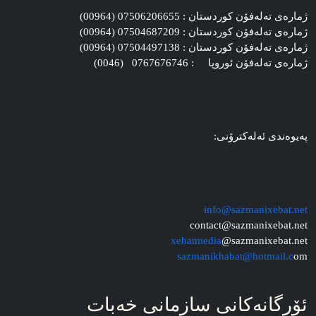
ژماره‌ی ته‌له‌فۆن کوردستان : 07506206655 (00964)
ژماره‌ی ته‌له‌فۆن کوردستان : 07504687209 (00964)
ژماره‌ی ته‌له‌فۆن کوردستان : 07504497138 (00964)
ژماره‌ی ته‌له‌فۆن ئوروپا : 0767676746 (0046)
په‌یوه‌ندی ئه‌له‌کترۆنی:
info@sazmanixebat.net
contact@sazmanixebat.net
xebatmedia
@sazmanixebat.net
sazmanikhabat@hotmail.c
om
ئۆرگانه‌کانی سازمانی خه‌بات