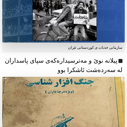
سازمانی خەبات ی كوردستانی ئێران
پیلانە نوێ و مەترسیدارەکەی سپای پاسداران
لە سەردەشت ئاشکرا بوو