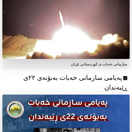
سازمانی خەبات ی کوردستانی ئێران
پەیامی سازمانی خەبات بەبۆنەی ۲۲ی
ڕێبەندان