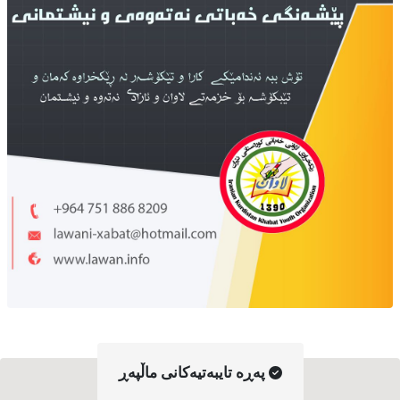
په‌ڕه‌ تایبه‌تیه‌کانی ماڵپه‌ڕ