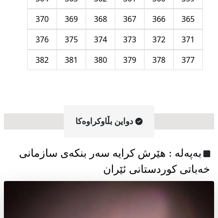
370
369
368
367
366
365
376
375
374
373
372
371
382
381
380
379
378
377
دواین بڵاوکراوه‌کا
به‌په‌له‌ : هێرش کرایە سەر بنکەی سازمانی
خەباتی کوردستانی ئێران