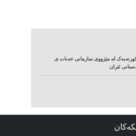
ورته‌یه‌ک له مێژووی سازمانی خه‌بات ی
ستانی ئێران
که‌کان