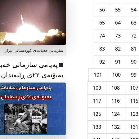
56
55
54
65
64
63
74
73
72
83
82
81
سازمانی خەبات ی کوردستانی ئێران
92
91
90
پەیامی سازمانی خەب
بەبۆنەی ۲۲ی ڕێبەندان
101
100
99
109
108
107
117
116
115
125
124
123
133
132
131