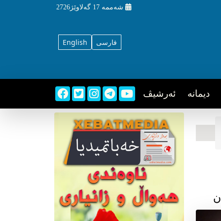
شه‌ممه‌
17 گه‌لاوێژ2726
فارسی
English
دیمانه
ئه‌رشیڤ
ن