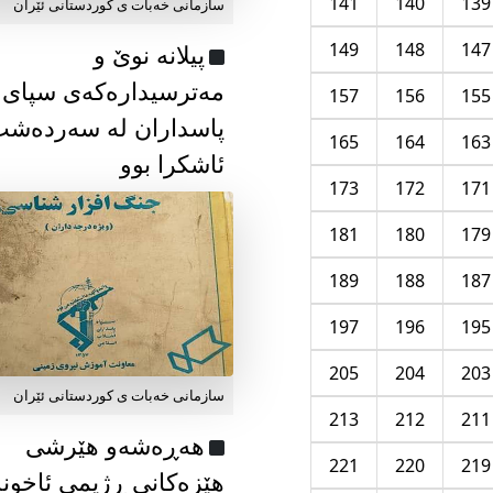
141
140
139
سازمانی خەبات ی كوردستانی ئێران
149
148
147
پیلانە نوێ و
مەترسیدارەکەی سپای
157
156
155
پاسداران لە سەردەش
165
164
163
ئاشکرا بوو
173
172
171
181
180
179
189
188
187
197
196
195
205
204
203
سازمانی خەبات ی كوردستانی ئێران
213
212
211
هەڕەشەو هێرشی
221
220
219
هێزەکانی ڕژیمی ئاخون