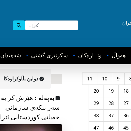
ێران
هه‌واڵ
وتــاره‌کان
سکرتێری گشتی
شه‌هیدان
11
10
9
دواین بڵاوکراوه‌کا
20
19
18
به‌په‌له‌ : هێرش کرایە
29
28
27
سەر بنکەی سازمانی
38
37
36
خەباتی کوردستانی ئێرا
47
46
45