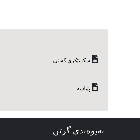
سکرتێکری گشتی
پێناسه‌
په‌یوه‌ندی گرتن