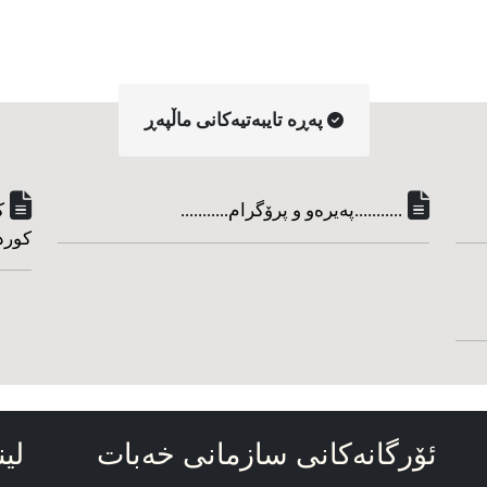
په‌ڕه‌ تایبه‌تیه‌کانی ماڵپه‌ڕ
...........په‌یره‌و و پرۆگرام...........
ک
کورد
ئۆرگانه‌کانی سازمانی خه‌بات
لین