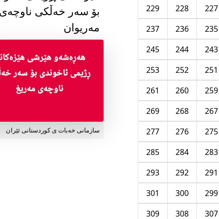
229
228
227
بۆ سەر خەڵکی ناوچەی
مەریوان
237
236
235
245
244
243
253
252
251
261
260
259
269
268
267
277
276
275
سازمانی خەبات ی کوردستانی ئێران
285
284
283
293
292
291
301
300
299
309
308
307