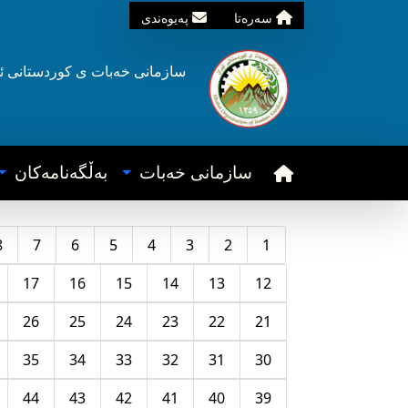
سه‌ره‌تا
په‌یوه‌ندی
سازمانی خه‌بات ی
کوردستانی
ئ
سازمانی خه‌بات
به‌ڵگه‌نامه‌کان
8
7
6
5
4
3
2
1
17
16
15
14
13
12
26
25
24
23
22
21
35
34
33
32
31
30
44
43
42
41
40
39