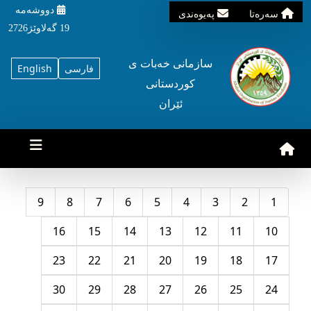
دووشه‌مه‌‌
سه‌ره‌تا
په‌یوه‌ندی
19 گه‌لاوێژ2726
سازمانی خه‌بات ی
فارسی
English
کوردستانی
ئێران
9
8
7
6
5
4
3
2
1
16
15
14
13
12
11
10
23
22
21
20
19
18
17
30
29
28
27
26
25
24