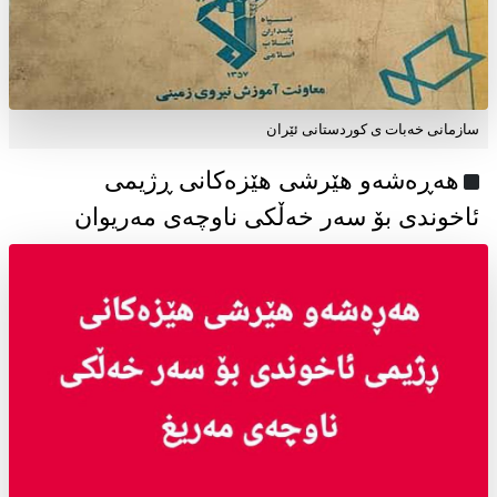
سازمانی خەبات ی كوردستانی ئێران
هەڕەشەو هێرشی هێزەکانی ڕژیمی
ئاخوندی بۆ سەر خەڵکی ناوچەی مەریوان