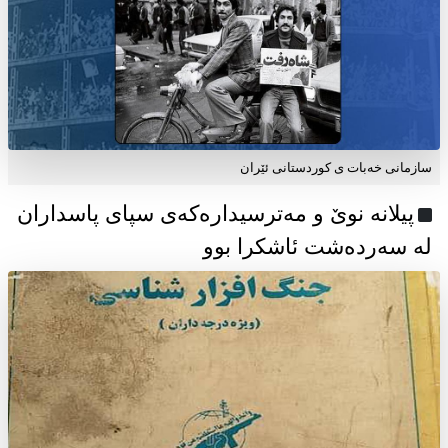
سازمانی خەبات ی كوردستانی ئێران
پیلانە نوێ و مەترسیدارەکەی سپای پاسداران
لە سەردەشت ئاشکرا بوو