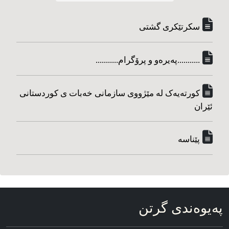
سکرتێکری گشتی
...........په‌یره‌و و پرۆگرام...........
کورته‌یه‌ک له مێژووی سازمانی خه‌بات ی کوردستانی
ئێران
پێناسه‌
په‌یوه‌ندی گرتن