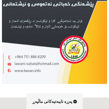
په‌ڕه‌ تایبه‌تیه‌کانی ماڵپه‌ڕ