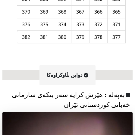
370
369
368
367
366
365
376
375
374
373
372
371
382
381
380
379
378
377
دواین بڵاوکراوه‌کا
به‌په‌له‌ : هێرش کرایە سەر بنکەی سازمانی
خەباتی کوردستانی ئێران