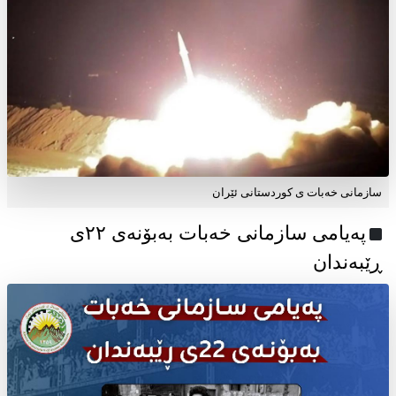
سازمانی خەبات ی کوردستانی ئێران
پەیامی سازمانی خەبات بەبۆنەی ۲۲ی
ڕێبەندان