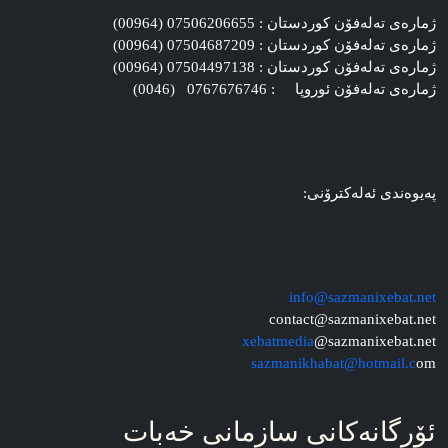
ژماره‌ی ته‌له‌فۆن کوردستان : 07506206655 (00964)
ژماره‌ی ته‌له‌فۆن کوردستان : 07504687209 (00964)
ژماره‌ی ته‌له‌فۆن کوردستان : 07504497138 (00964)
ژماره‌ی ته‌له‌فۆن ئوروپا : 0767676746 (0046)
په‌یوه‌ندی ئه‌له‌کترۆنی:
info@sazmanixebat.net
contact@sazmanixebat.net
xebatmedia
@sazmanixebat.net
sazmanikhabat@hotmail.c
om
ئۆرگانه‌کانی سازمانی خه‌بات