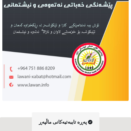
په‌ڕه‌ تایبه‌تیه‌کانی ماڵپه‌ڕ