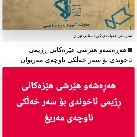
سازمانی خەبات ی كوردستانی ئێران
هەڕەشەو هێرشی هێزەکانی ڕژیمی
ئاخوندی بۆ سەر خەڵکی ناوچەی مەریوان