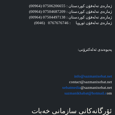
ژماره‌ی ته‌له‌فۆن کوردستان : 07506206655 (00964)
ژماره‌ی ته‌له‌فۆن کوردستان : 07504687209 (00964)
ژماره‌ی ته‌له‌فۆن کوردستان : 07504497138 (00964)
ژماره‌ی ته‌له‌فۆن ئوروپا : 0767676746 (0046)
په‌یوه‌ندی ئه‌له‌کترۆنی:
info@sazmanixebat.net
contact@sazmanixebat.net
xebatmedia
@sazmanixebat.net
sazmanikhabat@hotmail.c
om
ئۆرگانه‌کانی سازمانی خه‌بات