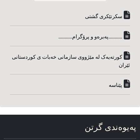
سکرتێکری گشتی
...........په‌یره‌و و پرۆگرام...........
کورته‌یه‌ک له مێژووی سازمانی خه‌بات ی کوردستانی
ئێران
پێناسه‌
په‌یوه‌ندی گرتن