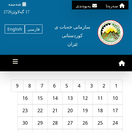
شه‌ممه‌
سه‌ره‌تا
په‌یوه‌ندی
17 گه‌لاوێژ2726
سازمانی خه‌بات ی
فارسی
English
کوردستانی
ئێران
9
8
7
6
5
4
3
2
1
16
15
14
13
12
11
10
23
22
21
20
19
18
17
30
29
28
27
26
25
24