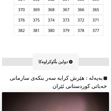
370
369
368
367
366
365
376
375
374
373
372
371
382
381
380
379
378
377
دواین بڵاوکراوه‌کا
به‌په‌له‌ : هێرش کرایە سەر بنکەی سازمانی
خەباتی کوردستانی ئێران