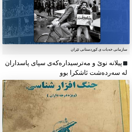
سازمانی خەبات ی كوردستانی ئێران
پیلانە نوێ و مەترسیدارەکەی سپای پاسداران
لە سەردەشت ئاشکرا بوو