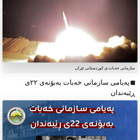
سازمانی خەبات ی کوردستانی ئێران
پەیامی سازمانی خەبات بەبۆنەی ۲۲ی
ڕێبەندان