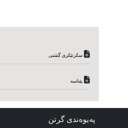
سکرتێکری گشتی
پێناسه‌
په‌یوه‌ندی گرتن