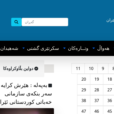
ێران
هه‌واڵ
وتــاره‌کان
سکرتێری گشتی
شه‌هیدان
11
10
9
دواین بڵاوکراوه‌کا
20
19
18
به‌په‌له‌ : هێرش کرایە
29
28
27
سەر بنکەی سازمانی
38
37
36
خەباتی کوردستانی ئێرا
47
46
45