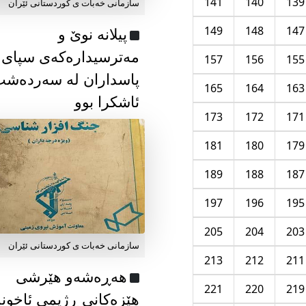
141
140
139
سازمانی خەبات ی كوردستانی ئێران
149
148
147
پیلانە نوێ و
مەترسیدارەکەی سپای
157
156
155
پاسداران لە سەردەش
165
164
163
ئاشکرا بوو
173
172
171
181
180
179
189
188
187
197
196
195
205
204
203
سازمانی خەبات ی كوردستانی ئێران
213
212
211
هەڕەشەو هێرشی
221
220
219
هێزەکانی ڕژیمی ئاخون