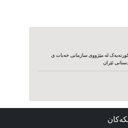
ورته‌یه‌ک له مێژووی سازمانی خه‌بات ی
ستانی ئێران
که‌کان