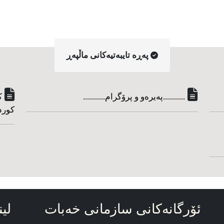
په‌ڕه‌ تایبه‌تیه‌کانی ماڵپه‌ڕ
...........په‌یره‌و و پرۆگرام...........
ک
کورد
ئۆرگانه‌کانی سازمانی خه‌بات
لین