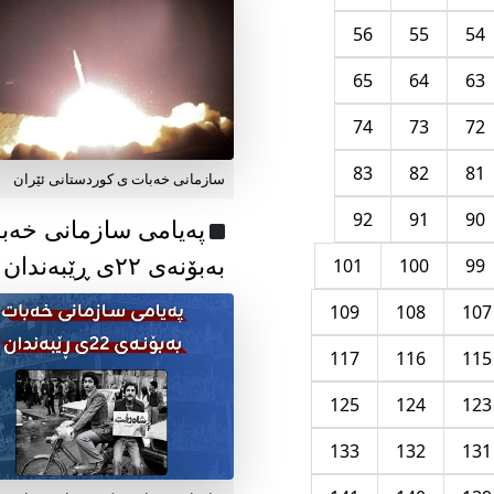
56
55
54
65
64
63
74
73
72
83
82
81
سازمانی خەبات ی کوردستانی ئێران
92
91
90
پەیامی سازمانی خەب
بەبۆنەی ۲۲ی ڕێبەندان
101
100
99
109
108
107
117
116
115
125
124
123
133
132
131