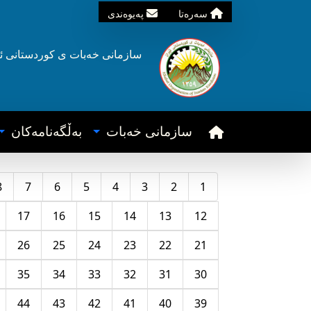
سه‌ره‌تا
په‌یوه‌ندی
سازمانی خه‌بات ی
کوردستانی
ئ
سازمانی خه‌بات
به‌ڵگه‌نامه‌کان
8
7
6
5
4
3
2
1
17
16
15
14
13
12
26
25
24
23
22
21
35
34
33
32
31
30
44
43
42
41
40
39