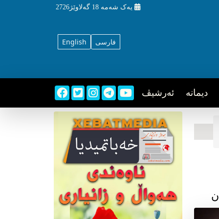
یه‌ک شه‌مه‌
18 گه‌لاوێژ2726
فارسی
English
دیمانه
ئه‌رشیڤ
ن