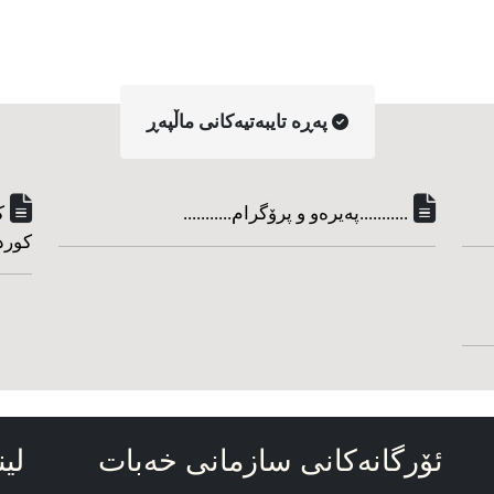
په‌ڕه‌ تایبه‌تیه‌کانی ماڵپه‌ڕ
...........په‌یره‌و و پرۆگرام...........
ک
کورد
ئۆرگانه‌کانی سازمانی خه‌بات
لین