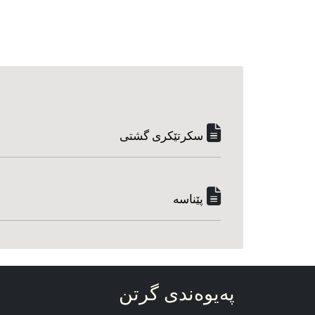
سکرتێکری گشتی
پێناسه‌
په‌یوه‌ندی گرتن