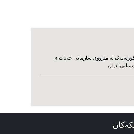
ورته‌یه‌ک له مێژووی سازمانی خه‌بات ی
ستانی ئێران
که‌کان