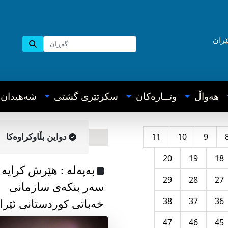
ێران
هه‌واڵ
وتــاره‌کان
سکرتێری گشتی
شه‌هیدان
11
10
9
دواین بڵاوکراوه‌کا
20
19
18
به‌په‌له‌ : هێرش کرایە
29
28
27
سەر بنکەی سازمانی
38
37
36
خەباتی کوردستانی ئێرا
47
46
45