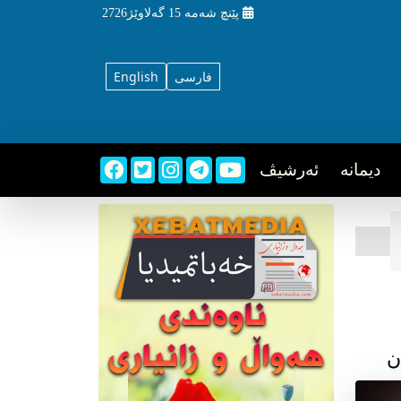
پێنچ شه‌مه‌
15 گه‌لاوێژ2726
فارسی
English
دیمانه
ئه‌رشیڤ
ن