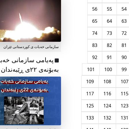
56
55
54
65
64
63
74
73
72
83
82
81
سازمانی خەبات ی کوردستانی ئێران
92
91
90
پەیامی سازمانی خەب
بەبۆنەی ۲۲ی ڕێبەندان
101
100
99
109
108
107
117
116
115
125
124
123
133
132
131