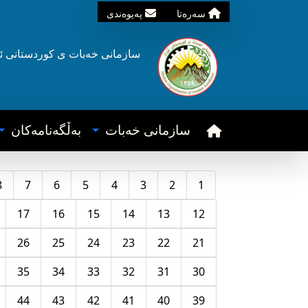
سه‌ره‌تا
په‌یوه‌ندی
سازمانی خه‌بات ی
کوردستانی
ئ
سازمانی خه‌بات
به‌ڵگه‌نامه‌کان
8
7
6
5
4
3
2
1
17
16
15
14
13
12
26
25
24
23
22
21
35
34
33
32
31
30
44
43
42
41
40
39