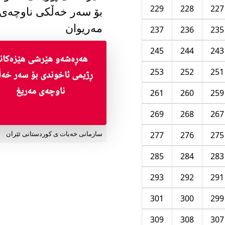
229
228
227
بۆ سەر خەڵکی ناوچەی
مەریوان
237
236
235
245
244
243
253
252
251
261
260
259
269
268
267
277
276
275
سازمانی خەبات ی کوردستانی ئێران
285
284
283
293
292
291
301
300
299
309
308
307