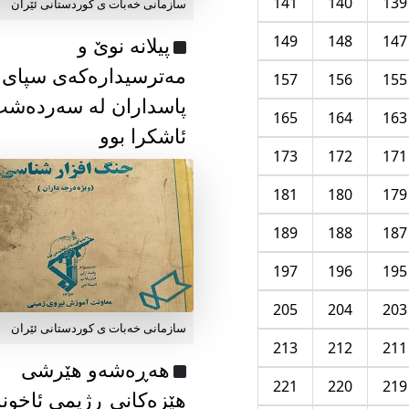
141
140
139
سازمانی خەبات ی كوردستانی ئێران
149
148
147
پیلانە نوێ و
مەترسیدارەکەی سپای
157
156
155
پاسداران لە سەردەش
165
164
163
ئاشکرا بوو
173
172
171
181
180
179
189
188
187
197
196
195
205
204
203
سازمانی خەبات ی كوردستانی ئێران
213
212
211
هەڕەشەو هێرشی
221
220
219
هێزەکانی ڕژیمی ئاخون