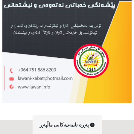
په‌ڕه‌ تایبه‌تیه‌کانی ماڵپه‌ڕ