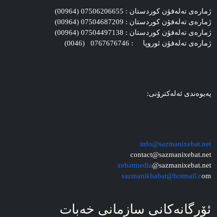
ژماره‌ی ته‌له‌فۆن کوردستان : 07506206655 (00964)
ژماره‌ی ته‌له‌فۆن کوردستان : 07504687209 (00964)
ژماره‌ی ته‌له‌فۆن کوردستان : 07504497138 (00964)
ژماره‌ی ته‌له‌فۆن ئوروپا : 0767676746 (0046)
په‌یوه‌ندی ئه‌له‌کترۆنی:
info@sazmanixebat.net
contact@sazmanixebat.net
xebatmedia
@sazmanixebat.net
sazmanikhabat@hotmail.c
om
ئۆرگانه‌کانی سازمانی خه‌بات