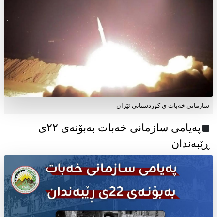
سازمانی خەبات ی کوردستانی ئێران
پەیامی سازمانی خەبات بەبۆنەی ۲۲ی
ڕێبەندان