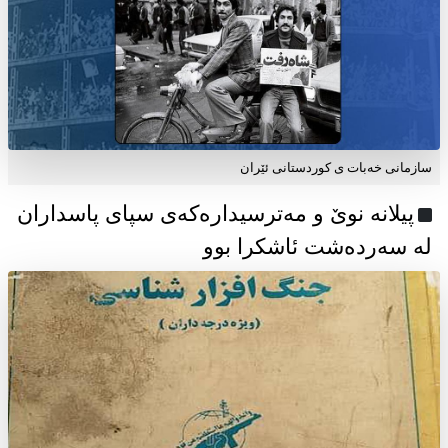
سازمانی خەبات ی كوردستانی ئێران
پیلانە نوێ و مەترسیدارەکەی سپای پاسداران
لە سەردەشت ئاشکرا بوو