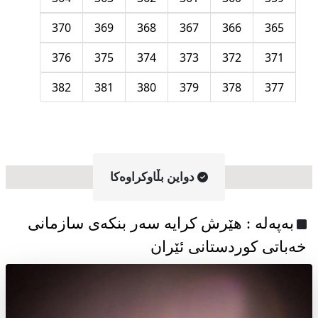
370
369
368
367
366
365
376
375
374
373
372
371
382
381
380
379
378
377
دواین بڵاوکراوه‌کا
به‌په‌له‌ : هێرش کرایە سەر بنکەی سازمانی
خەباتی کوردستانی ئێران