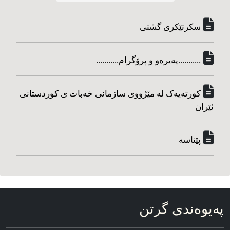
سکرتێکری گشتی
...........په‌یره‌و و پرۆگرام...........
کورته‌یه‌ک له مێژووی سازمانی خه‌بات ی کوردستانی
ئێران
پێناسه‌
په‌یوه‌ندی گرتن