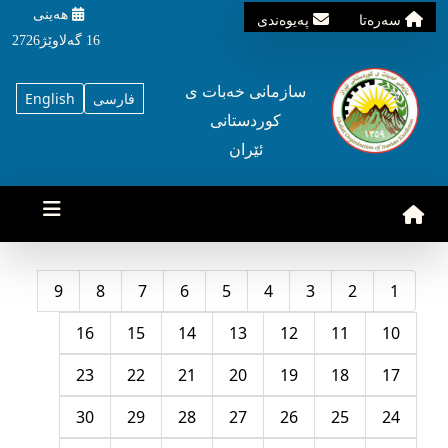
هه‌ینی
سه‌ره‌تا
په‌یوه‌ندی
16 گه‌لاوێژ2726
سازمانی خه‌بات ی
فارسی
English
کوردستانی
ئێران
9
8
7
6
5
4
3
2
1
16
15
14
13
12
11
10
23
22
21
20
19
18
17
30
29
28
27
26
25
24