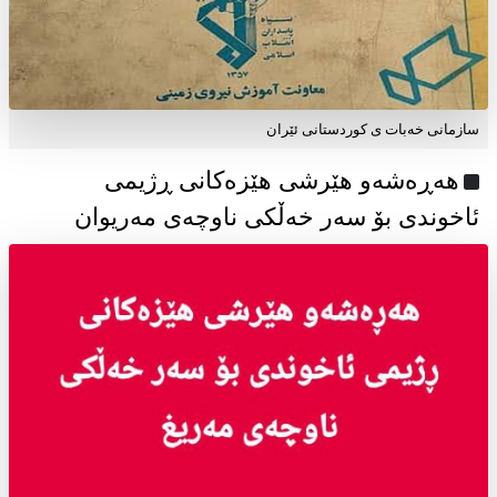
سازمانی خەبات ی كوردستانی ئێران
هەڕەشەو هێرشی هێزەکانی ڕژیمی
ئاخوندی بۆ سەر خەڵکی ناوچەی مەریوان