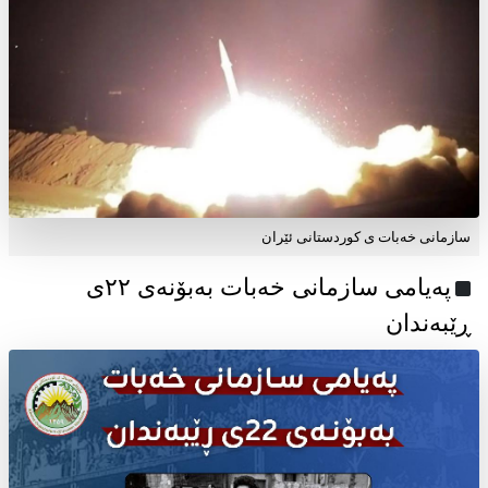
سازمانی خەبات ی کوردستانی ئێران
پەیامی سازمانی خەبات بەبۆنەی ۲۲ی
ڕێبەندان