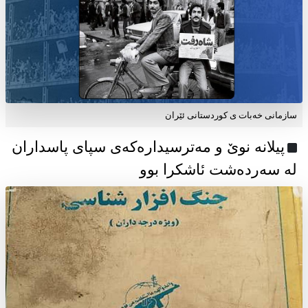
سازمانی خەبات ی كوردستانی ئێران
پیلانە نوێ و مەترسیدارەکەی سپای پاسداران
لە سەردەشت ئاشکرا بوو