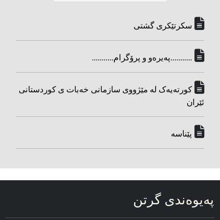
سکرتێکری گشتی
...........په‌یره‌و و پرۆگرام...........
کورته‌یه‌ک له مێژووی سازمانی خه‌بات ی کوردستانی
ئێران
پێناسه‌
په‌یوه‌ندی گرتن