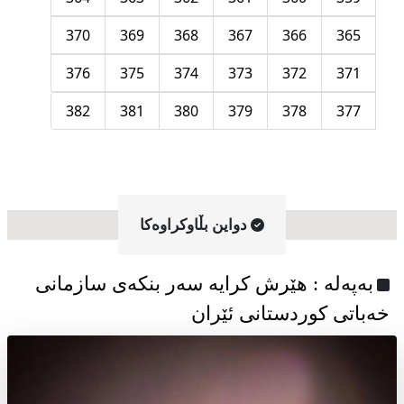
370
369
368
367
366
365
376
375
374
373
372
371
382
381
380
379
378
377
دواین بڵاوکراوه‌کا
به‌په‌له‌ : هێرش کرایە سەر بنکەی سازمانی
خەباتی کوردستانی ئێران