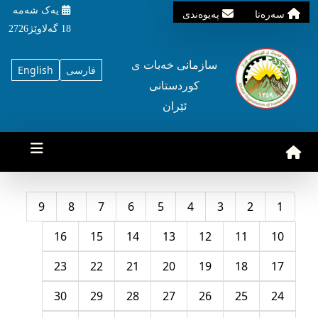
یه‌ک شه‌مه‌
سه‌ره‌تا
په‌یوه‌ندی
18 گه‌لاوێژ2726
سازمانی خه‌بات ی
فارسی
English
کوردستانی
ئێران
9
8
7
6
5
4
3
2
1
16
15
14
13
12
11
10
23
22
21
20
19
18
17
30
29
28
27
26
25
24