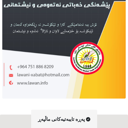
په‌ڕه‌ تایبه‌تیه‌کانی ماڵپه‌ڕ