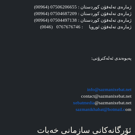
ژماره‌ی ته‌له‌فۆن کوردستان : 07506206655 (00964)
ژماره‌ی ته‌له‌فۆن کوردستان : 07504687209 (00964)
ژماره‌ی ته‌له‌فۆن کوردستان : 07504497138 (00964)
ژماره‌ی ته‌له‌فۆن ئوروپا : 0767676746 (0046)
په‌یوه‌ندی ئه‌له‌کترۆنی:
info@sazmanixebat.net
contact@sazmanixebat.net
xebatmedia
@sazmanixebat.net
sazmanikhabat@hotmail.c
om
ئۆرگانه‌کانی سازمانی خه‌بات