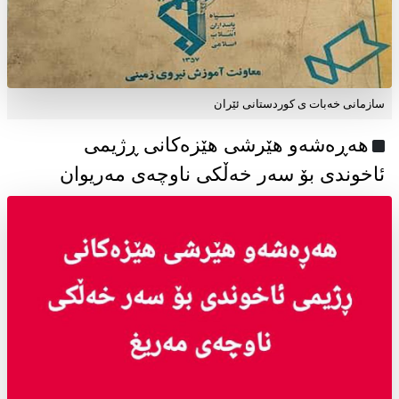
سازمانی خەبات ی كوردستانی ئێران
هەڕەشەو هێرشی هێزەکانی ڕژیمی
ئاخوندی بۆ سەر خەڵکی ناوچەی مەریوان