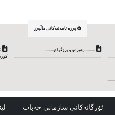
په‌ڕه‌ تایبه‌تیه‌کانی ماڵپه‌ڕ
...........په‌یره‌و و پرۆگرام...........
ک
کورد
ئۆرگانه‌کانی سازمانی خه‌بات
لین