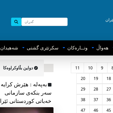
ێران
هه‌واڵ
وتــاره‌کان
سکرتێری گشتی
شه‌هیدان
11
10
9
دواین بڵاوکراوه‌کا
20
19
18
به‌په‌له‌ : هێرش کرایە
29
28
27
سەر بنکەی سازمانی
38
37
36
خەباتی کوردستانی ئێرا
47
46
45