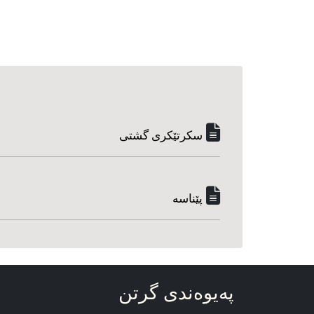
سکرتێکری گشتی
پێناسه‌
په‌یوه‌ندی گرتن