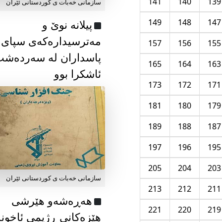
141
140
139
سازمانی خەبات ی كوردستانی ئێران
149
148
147
پیلانە نوێ و
مەترسیدارەکەی سپای
157
156
155
پاسداران لە سەردەش
165
164
163
ئاشکرا بوو
173
172
171
181
180
179
189
188
187
197
196
195
205
204
203
سازمانی خەبات ی كوردستانی ئێران
213
212
211
هەڕەشەو هێرشی
221
220
219
هێزەکانی ڕژیمی ئاخون