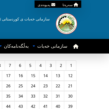
سه‌ره‌تا
په‌یوه‌ندی
سازمانی خه‌بات ی
کوردستانی
ئ
سازمانی خه‌بات
به‌ڵگه‌نامه‌کان
8
7
6
5
4
3
2
1
17
16
15
14
13
12
26
25
24
23
22
21
35
34
33
32
31
30
44
43
42
41
40
39