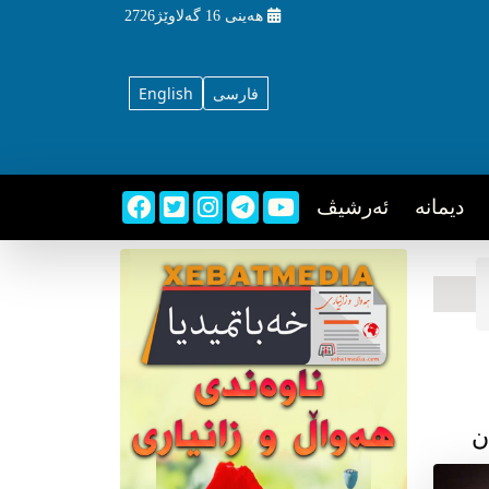
هه‌ینی
16 گه‌لاوێژ2726
فارسی
English
دیمانه
ئه‌رشیڤ
ن