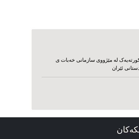
ورته‌یه‌ک له مێژووی سازمانی خه‌بات ی
ستانی ئێران
که‌کان