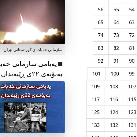
56
55
54
65
64
63
74
73
72
83
82
81
سازمانی خەبات ی کوردستانی ئێران
92
91
90
پەیامی سازمانی خەب
بەبۆنەی ۲۲ی ڕێبەندان
101
100
99
109
108
107
117
116
115
125
124
123
133
132
131