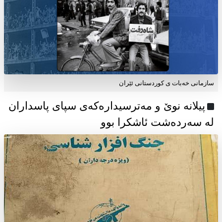
سازمانی خەبات ی كوردستانی ئێران
پیلانە نوێ و مەترسیدارەکەی سپای پاسداران
لە سەردەشت ئاشکرا بوو