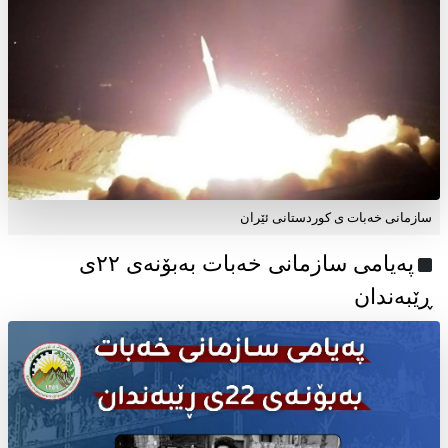
سازمانی خەبات ی کوردستانی ئێران
پەیامی سازمانی خەبات بەبۆنەی ۲۲ی
ڕێبەندان