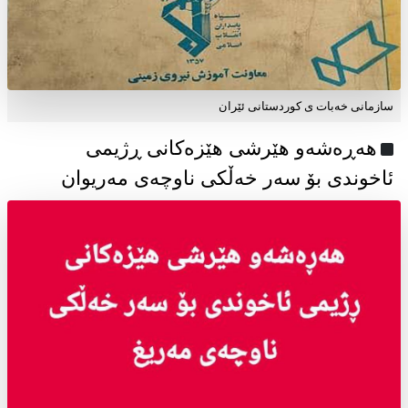
سازمانی خەبات ی كوردستانی ئێران
هەڕەشەو هێرشی هێزەکانی ڕژیمی
ئاخوندی بۆ سەر خەڵکی ناوچەی مەریوان