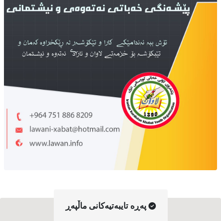
په‌ڕه‌ تایبه‌تیه‌کانی ماڵپه‌ڕ