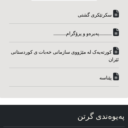
سکرتێکری گشتی
...........په‌یره‌و و پرۆگرام...........
کورته‌یه‌ک له مێژووی سازمانی خه‌بات ی کوردستانی
ئێران
پێناسه‌
په‌یوه‌ندی گرتن