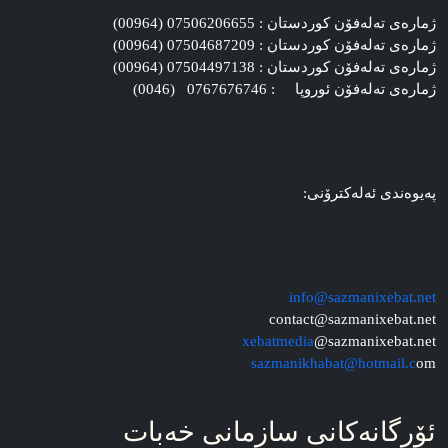
ژماره‌ی ته‌له‌فۆن کوردستان : 07506206655 (00964)
ژماره‌ی ته‌له‌فۆن کوردستان : 07504687209 (00964)
ژماره‌ی ته‌له‌فۆن کوردستان : 07504497138 (00964)
ژماره‌ی ته‌له‌فۆن ئوروپا : 0767676746 (0046)
په‌یوه‌ندی ئه‌له‌کترۆنی:
info@sazmanixebat.net
contact@sazmanixebat.net
xebatmedia
@sazmanixebat.net
sazmanikhabat@hotmail.c
om
ئۆرگانه‌کانی سازمانی خه‌بات