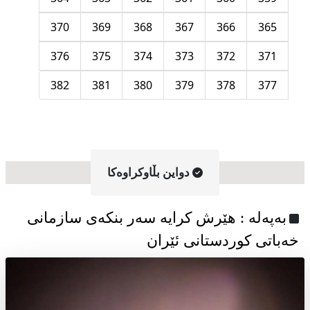
370
369
368
367
366
365
376
375
374
373
372
371
382
381
380
379
378
377
دواین بڵاوکراوه‌کا
به‌په‌له‌ : هێرش کرایە سەر بنکەی سازمانی
خەباتی کوردستانی ئێران