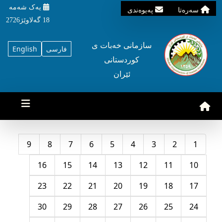
یه‌ک شه‌مه‌
سه‌ره‌تا
په‌یوه‌ندی
18 گه‌لاوێژ2726
سازمانی خه‌بات ی
فارسی
English
کوردستانی
ئێران
9
8
7
6
5
4
3
2
1
16
15
14
13
12
11
10
23
22
21
20
19
18
17
30
29
28
27
26
25
24