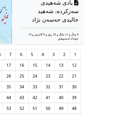
یادی شەهیدی
سەرکردە، شەهید
خالیدی حەسەن نژاد
8 ساڵ و 11 مانگ و 28 ڕۆژ و 9 کاتژمێر و 14
خوله‌ک له‌مه‌وپێش‌
8
7
6
5
4
3
2
1
17
16
15
14
13
12
26
25
24
23
22
21
35
34
33
32
31
30
44
43
42
41
40
39
53
52
51
50
49
48