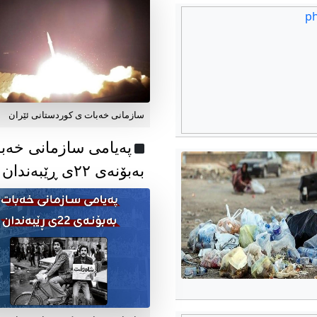
سازمانی خەبات ی کوردستانی ئێران
پەیامی سازمانی خەب
بەبۆنەی ۲۲ی ڕێبەندان