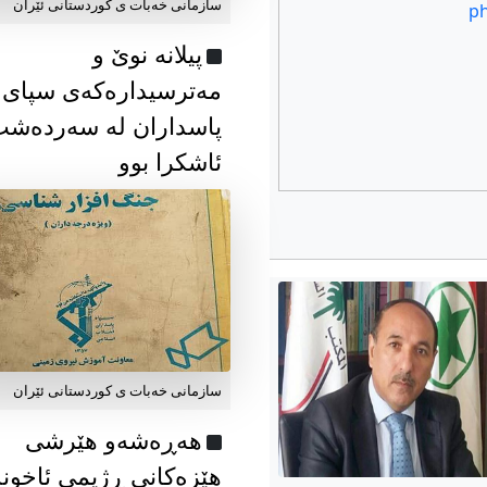
سازمانی خەبات ی كوردستانی ئێران
پیلانە نوێ و
مەترسیدارەکەی سپای
پاسداران لە سەردەش
ئاشکرا بوو
سازمانی خەبات ی كوردستانی ئێران
هەڕەشەو هێرشی
هێزەکانی ڕژیمی ئاخون