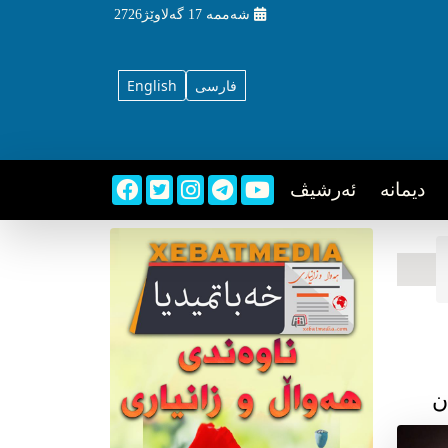
شه‌ممه‌
17 گه‌لاوێژ2726
فارسی
English
دیمانه
ئه‌رشیڤ
ن