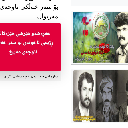
بۆ سەر خەڵکی ناوچەی
مەریوان
سازمانی خەبات ی کوردستانی ئێران