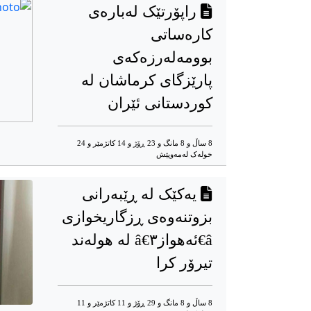
راپۆرتێک لەبارەی
کارەساتی
بوومەلەرزەکەی
پارێزگای کرماشان لە
کوردستانی ئێران
8 ساڵ و 8 مانگ و 23 ڕۆژ و 14 کاتژمێر و 24
خوله‌ک له‌مه‌وپێش‌
یەکێک لە ڕێبەرانی
بزوتنەوەی ڕزگاریخوازی
â€ئەهوازâ€۳ لە هولەند
تیرۆر کرا
8 ساڵ و 8 مانگ و 29 ڕۆژ و 11 کاتژمێر و 11