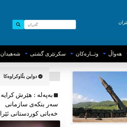
ێران
هه‌واڵ
وتــاره‌کان
سکرتێری گشتی
شه‌هیدان
دواین بڵاوکراوه‌کا
به‌په‌له‌ : هێرش کرایە
سەر بنکەی سازمانی
خەباتی کوردستانی ئێرا