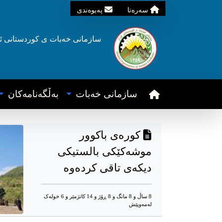
سه‌ره‌تا
په‌یوه‌ندی
سازمانی خه‌بات ی
کوردستانی
ئ
سازمانی خه‌بات
به‌ڵگه‌نامه‌کان
کورەی باکوور
موشەکێکی بالستیکی
دیکەی تاقی کردەوە
8 ساڵ و 8 مانگ و 8 ڕۆژ و 14 کاتژمێر و 6 خوله‌ک
له‌مه‌وپێش‌