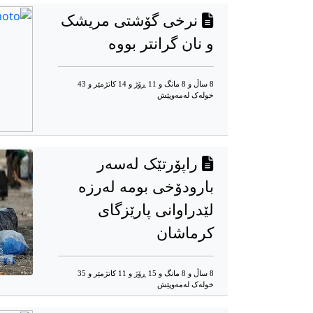
نرخی گۆشتی مریشک
و نان گرانتر بووە
8 ساڵ و 8 مانگ و 11 ڕۆژ و 14 کاتژمێر و 43
خوله‌ک له‌مه‌وپێش‌
راپۆرتێک لەسەر
بارودۆخی بومە لەرزە
لێدراوانی پارێزگای
کرماشان
8 ساڵ و 8 مانگ و 15 ڕۆژ و 11 کاتژمێر و 35
خوله‌ک له‌مه‌وپێش‌