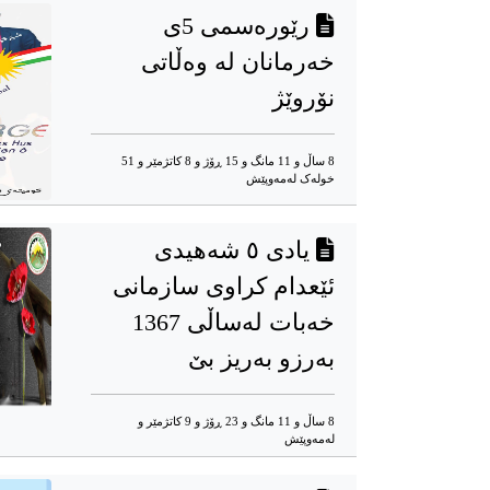
رێورەسمی 5ی
خەرمانان لە وەڵاتی
نۆروێژ
8 ساڵ و 11 مانگ و 15 ڕۆژ و 8 کاتژمێر و 51
خوله‌ک له‌مه‌وپێش‌
یادی ٥ شەهیدی
ئێعدام کراوی سازمانی
خه‌بات لەساڵی 1367
به‌رزو به‌ریز بێ‌
8 ساڵ و 11 مانگ و 23 ڕۆژ و 9 کاتژمێر و
له‌مه‌وپێش‌