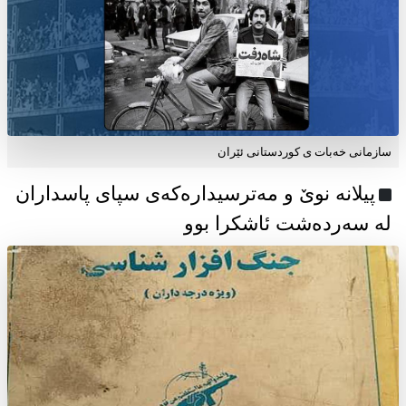
سازمانی خەبات ی كوردستانی ئێران
پیلانە نوێ و مەترسیدارەکەی سپای پاسداران
لە سەردەشت ئاشکرا بوو