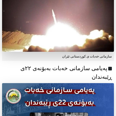
سازمانی خەبات ی کوردستانی ئێران
پەیامی سازمانی خەبات بەبۆنەی ۲۲ی
ڕێبەندان