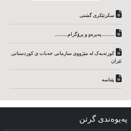
سکرتێکری گشتی
...........په‌یره‌و و پرۆگرام...........
کورته‌یه‌ک له مێژووی سازمانی خه‌بات ی کوردستانی
ئێران
پێناسه‌
په‌یوه‌ندی گرتن