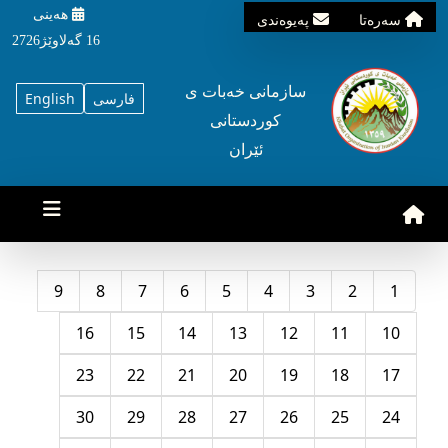
هه‌ینی
سه‌ره‌تا
په‌یوه‌ندی
16 گه‌لاوێژ2726
سازمانی خه‌بات ی
فارسی
English
کوردستانی
ئێران
9
8
7
6
5
4
3
2
1
16
15
14
13
12
11
10
23
22
21
20
19
18
17
30
29
28
27
26
25
24