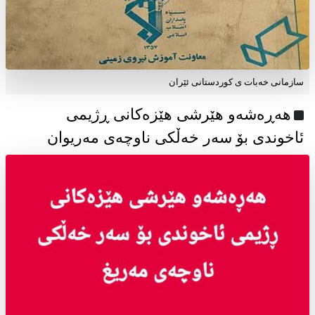
سازمانی خەبات ی كوردستانی ئێران
هەڕەشەو هێرشی هێزەکانی ڕژیمی
ئاخوندی بۆ سەر خەڵکی ناوچەی مەریوان