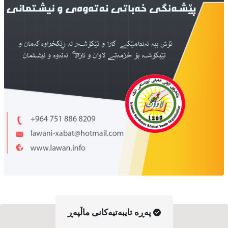
په‌ڕه‌ تایبه‌تیه‌کانی ماڵپه‌ڕ