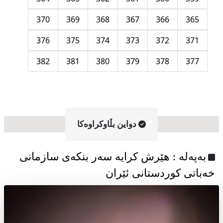
370
369
368
367
366
365
376
375
374
373
372
371
382
381
380
379
378
377
دواین بڵاوکراوه‌کا
به‌په‌له‌ : هێرش کرایە سەر بنکەی سازمانی
خەباتی کوردستانی ئێران