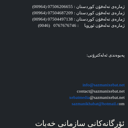
ژماره‌ی ته‌له‌فۆن کوردستان : 07506206655 (00964)
ژماره‌ی ته‌له‌فۆن کوردستان : 07504687209 (00964)
ژماره‌ی ته‌له‌فۆن کوردستان : 07504497138 (00964)
ژماره‌ی ته‌له‌فۆن ئوروپا : 0767676746 (0046)
په‌یوه‌ندی ئه‌له‌کترۆنی:
info@sazmanixebat.net
contact@sazmanixebat.net
xebatmedia
@sazmanixebat.net
sazmanikhabat@hotmail.c
om
ئۆرگانه‌کانی سازمانی خه‌بات