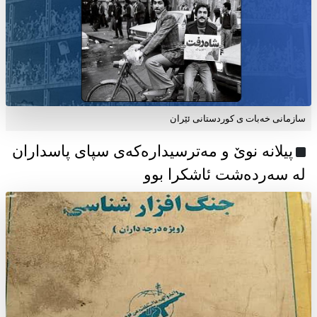
سازمانی خەبات ی كوردستانی ئێران
پیلانە نوێ و مەترسیدارەکەی سپای پاسداران
لە سەردەشت ئاشکرا بوو