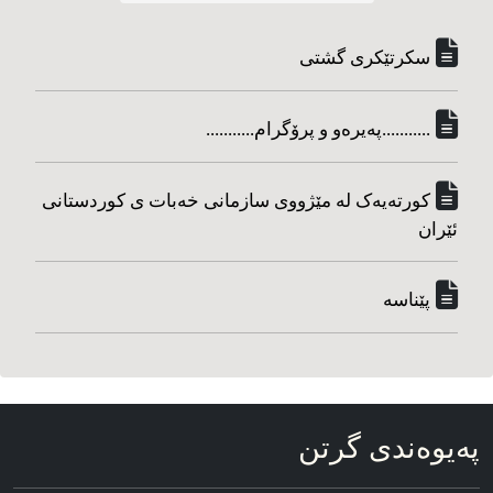
سکرتێکری گشتی
...........په‌یره‌و و پرۆگرام...........
کورته‌یه‌ک له مێژووی سازمانی خه‌بات ی کوردستانی
ئێران
پێناسه‌
په‌یوه‌ندی گرتن