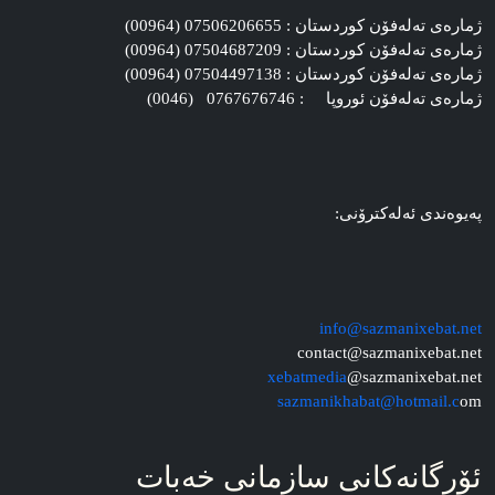
ژماره‌ی ته‌له‌فۆن کوردستان : 07506206655 (00964)
ژماره‌ی ته‌له‌فۆن کوردستان : 07504687209 (00964)
ژماره‌ی ته‌له‌فۆن کوردستان : 07504497138 (00964)
ژماره‌ی ته‌له‌فۆن ئوروپا : 0767676746 (0046)
په‌یوه‌ندی ئه‌له‌کترۆنی:
info@sazmanixebat.net
contact@sazmanixebat.net
xebatmedia
@sazmanixebat.net
sazmanikhabat@hotmail.c
om
ئۆرگانه‌کانی سازمانی خه‌بات