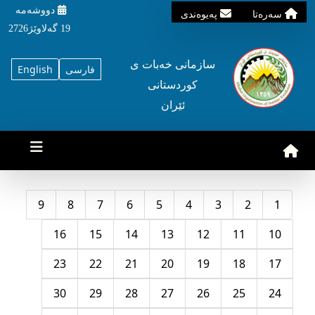
دووشه‌مه‌‌
سه‌ره‌تا
په‌یوه‌ندی
19 گه‌لاوێژ2726
سازمانی خه‌بات ی
فارسی
English
کوردستانی
ئێران
9
8
7
6
5
4
3
2
1
16
15
14
13
12
11
10
23
22
21
20
19
18
17
30
29
28
27
26
25
24