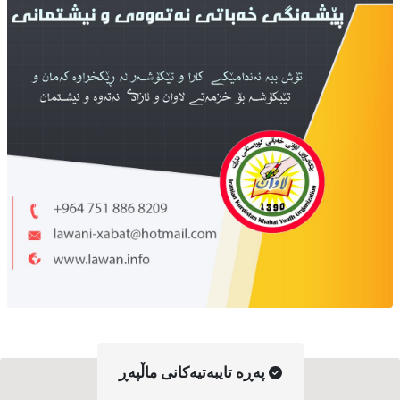
په‌ڕه‌ تایبه‌تیه‌کانی ماڵپه‌ڕ