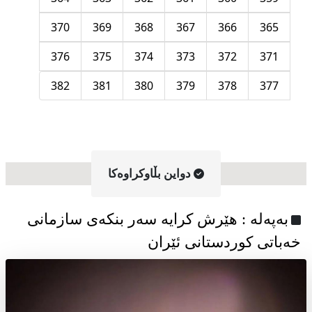
370
369
368
367
366
365
376
375
374
373
372
371
382
381
380
379
378
377
دواین بڵاوکراوه‌کا
به‌په‌له‌ : هێرش کرایە سەر بنکەی سازمانی
خەباتی کوردستانی ئێران