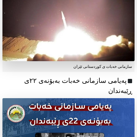
سازمانی خەبات ی کوردستانی ئێران
پەیامی سازمانی خەبات بەبۆنەی ۲۲ی
ڕێبەندان