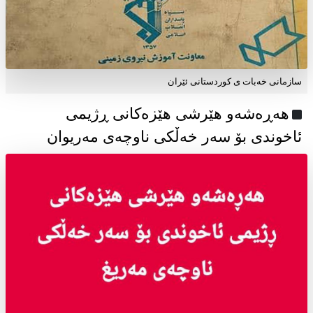
سازمانی خەبات ی كوردستانی ئێران
هەڕەشەو هێرشی هێزەکانی ڕژیمی
ئاخوندی بۆ سەر خەڵکی ناوچەی مەریوان