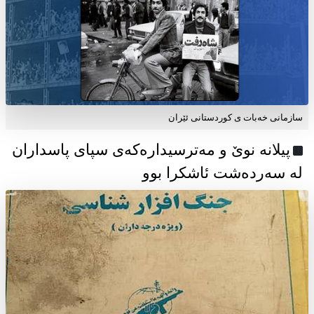
سازمانی خەبات ی كوردستانی ئێران
پیلانە نوێ و مەترسیدارەکەی سپای پاسداران
لە سەردەشت ئاشکرا بوو