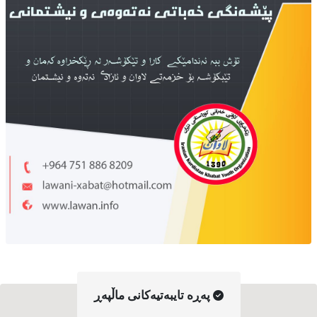
په‌ڕه‌ تایبه‌تیه‌کانی ماڵپه‌ڕ