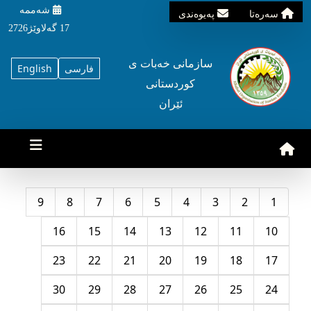
شه‌ممه‌
سه‌ره‌تا
په‌یوه‌ندی
17 گه‌لاوێژ2726
سازمانی خه‌بات ی
فارسی
English
کوردستانی
ئێران
9
8
7
6
5
4
3
2
1
16
15
14
13
12
11
10
23
22
21
20
19
18
17
30
29
28
27
26
25
24