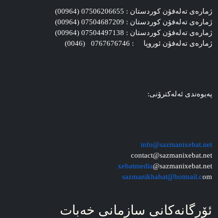
ژماره‌ی ته‌له‌فۆن کوردستان : 07506206655 (00964)
ژماره‌ی ته‌له‌فۆن کوردستان : 07504687209 (00964)
ژماره‌ی ته‌له‌فۆن کوردستان : 07504497138 (00964)
ژماره‌ی ته‌له‌فۆن ئوروپا : 0767676746 (0046)
په‌یوه‌ندی ئه‌له‌کترۆنی:
info@sazmanixebat.net
contact@sazmanixebat.net
xebatmedia
@sazmanixebat.net
sazmanikhabat@hotmail.c
om
ئۆرگانه‌کانی سازمانی خه‌بات