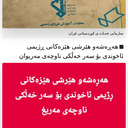
سازمانی خەبات ی كوردستانی ئێران
هەڕەشەو هێرشی هێزەکانی ڕژیمی
ئاخوندی بۆ سەر خەڵکی ناوچەی مەریوان