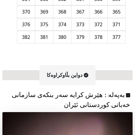
370
369
368
367
366
365
376
375
374
373
372
371
382
381
380
379
378
377
دواین بڵاوکراوه‌کا
به‌په‌له‌ : هێرش کرایە سەر بنکەی سازمانی
خەباتی کوردستانی ئێران