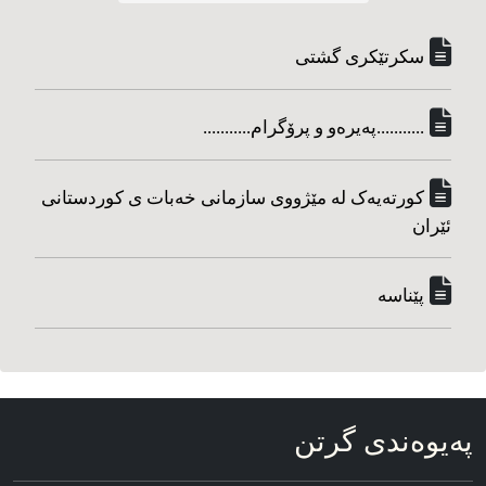
سکرتێکری گشتی
...........په‌یره‌و و پرۆگرام...........
کورته‌یه‌ک له مێژووی سازمانی خه‌بات ی کوردستانی
ئێران
پێناسه‌
په‌یوه‌ندی گرتن