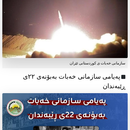
سازمانی خەبات ی کوردستانی ئێران
پەیامی سازمانی خەبات بەبۆنەی ۲۲ی
ڕێبەندان