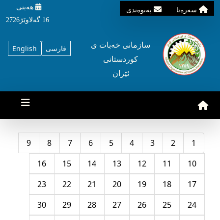
هه‌ینی
سه‌ره‌تا
په‌یوه‌ندی
16 گه‌لاوێژ2726
سازمانی خه‌بات ی
فارسی
English
کوردستانی
ئێران
9
8
7
6
5
4
3
2
1
16
15
14
13
12
11
10
23
22
21
20
19
18
17
30
29
28
27
26
25
24