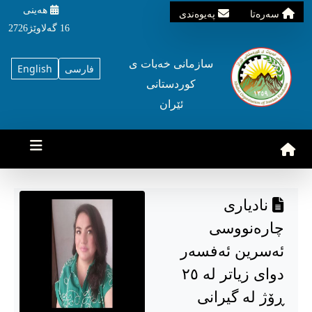
هه‌ینی
سه‌ره‌تا
په‌یوه‌ندی
16 گه‌لاوێژ2726
سازمانی خه‌بات ی
فارسی
English
کوردستانی
ئێران
نادیاری
چارەنووسی
ئەسرین ئەفسەر
دوای زیاتر لە ٢٥
ڕۆژ لە گیرانی