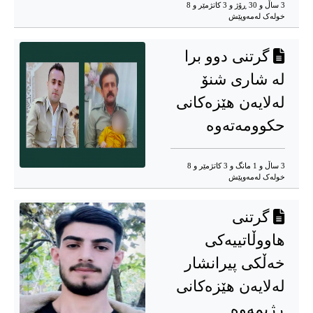
3 ساڵ و 30 ڕۆژ و 3 کاتژمێر و 8
خوله‌ک له‌مه‌وپێش‌
گرتنی دوو برا
لە شاری شنۆ
لەلایەن هێزەکانی
حکوومەتەوە
3 ساڵ و 1 مانگ و 3 کاتژمێر و 8
خوله‌ک له‌مه‌وپێش‌
گرتنی
هاووڵاتییەکی
خەڵکی پیرانشار
لەلایەن هێزەکانی
ڕژیمەوە