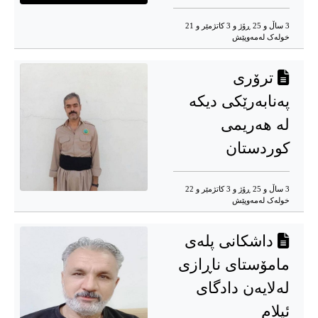
3 ساڵ و 25 ڕۆژ و 3 کاتژمێر و 21
خوله‌ک له‌مه‌وپێش‌
ترۆری
پەنابەرێکی دیکە
لە هەریمی
کوردستان
3 ساڵ و 25 ڕۆژ و 3 کاتژمێر و 22
خوله‌ک له‌مه‌وپێش‌
داشکانی پلەی
مامۆستای ناڕازی
لەلایەن دادگای
ئیلام