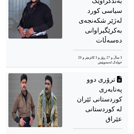
بەندکراوێک
سیاسی کورد
لەژێر شکەنجەی
بەکرێگیراوانی
دەسەڵات
3 ساڵ و 27 ڕۆژ و 3 کاتژمێر و 20
خوله‌ک له‌مه‌وپێش‌
ترۆری دوو
پەنابەری
کوردستانی ئێران
لە کوردستانی
عێراق