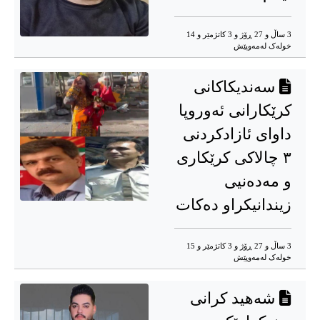
3 ساڵ و 27 ڕۆژ و 3 کاتژمێر و 14
خوله‌ک له‌مه‌وپێش‌
سەندیکاکانی
کرێکارانی ئەوروپا
داوای ئازادکردنی
٣ چالاکی کرێکاری
و مەدەنیی
زیندانیکراو دەکات
3 ساڵ و 27 ڕۆژ و 3 کاتژمێر و 15
خوله‌ک له‌مه‌وپێش‌
شەهید کرانی