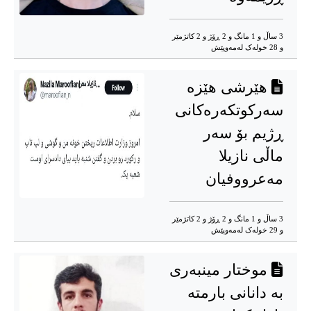
3 ساڵ و 1 مانگ و 2 ڕۆژ و 2 کاتژمێر
و 28 خوله‌ک له‌مه‌وپێش‌
هێرشی هێزە
سەرکوتکەرەکانی
ڕژیم بۆ سەر
ماڵی نازیلا
مەعرووفیان
3 ساڵ و 1 مانگ و 2 ڕۆژ و 2 کاتژمێر
و 29 خوله‌ک له‌مه‌وپێش‌
موختار مینبەری
بە دانانی بارمتە