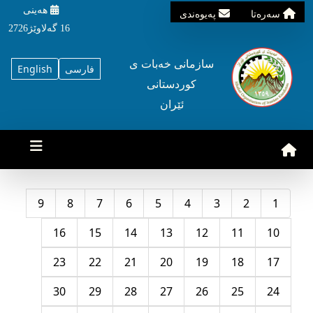
هه‌ینی
سه‌ره‌تا
په‌یوه‌ندی
16 گه‌لاوێژ2726
سازمانی خه‌بات ی
فارسی
English
کوردستانی
ئێران
9
8
7
6
5
4
3
2
1
16
15
14
13
12
11
10
23
22
21
20
19
18
17
30
29
28
27
26
25
24