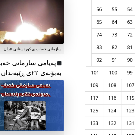
56
55
54
65
64
63
74
73
72
83
82
81
سازمانی خەبات ی کوردستانی ئێران
92
91
90
پەیامی سازمانی خەب
بەبۆنەی ۲۲ی ڕێبەندان
101
100
99
109
108
107
117
116
115
125
124
123
133
132
131