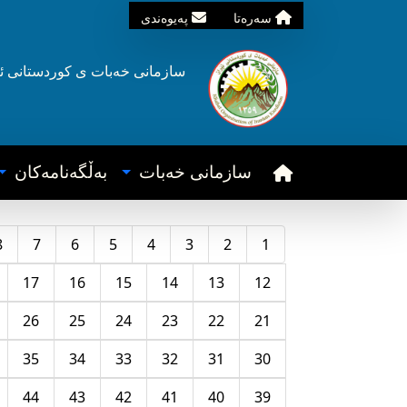
سه‌ره‌تا
په‌یوه‌ندی
سازمانی خه‌بات ی
کوردستانی
ئ
سازمانی خه‌بات
به‌ڵگه‌نامه‌کان
8
7
6
5
4
3
2
1
17
16
15
14
13
12
26
25
24
23
22
21
35
34
33
32
31
30
44
43
42
41
40
39