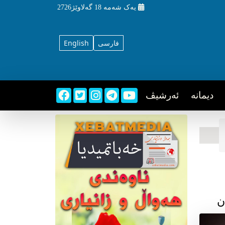
یه‌ک شه‌مه‌
18 گه‌لاوێژ2726
فارسی
English
دیمانه
ئه‌رشیڤ
ن