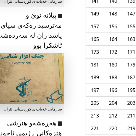
141
140
139
سازمانی خەبات ی كوردستانی ئێران
149
148
147
پیلانە نوێ و
مەترسیدارەکەی سپای
157
156
155
پاسداران لە سەردەش
165
164
163
ئاشکرا بوو
173
172
171
181
180
179
189
188
187
197
196
195
205
204
203
سازمانی خەبات ی كوردستانی ئێران
213
212
211
هەڕەشەو هێرشی
221
220
219
هێزەکانی ڕژیمی ئاخون