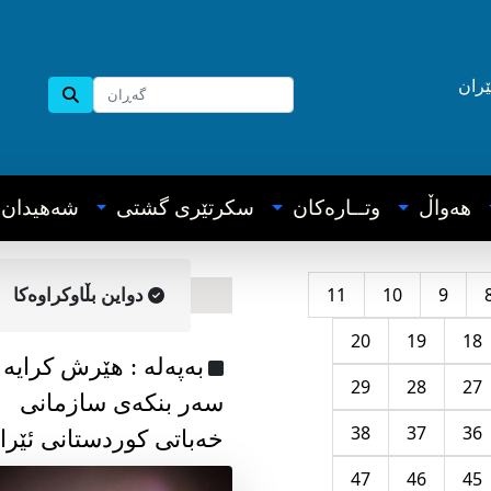
ێران
هه‌واڵ
وتــاره‌کان
سکرتێری گشتی
شه‌هیدان
11
10
9
دواین بڵاوکراوه‌کا
20
19
18
به‌په‌له‌ : هێرش کرایە
29
28
27
سەر بنکەی سازمانی
38
37
36
خەباتی کوردستانی ئێرا
47
46
45