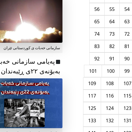
56
55
54
65
64
63
74
73
72
83
82
81
سازمانی خەبات ی کوردستانی ئێران
92
91
90
پەیامی سازمانی خەب
بەبۆنەی ۲۲ی ڕێبەندان
101
100
99
109
108
107
117
116
115
125
124
123
133
132
131