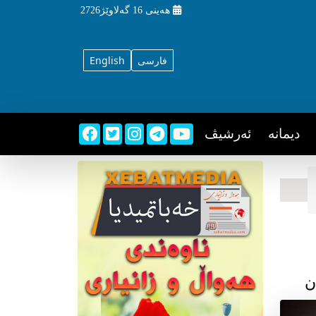
هه‌ینی
16 گه‌لاوێژ2726
فارسی
English
دیمانه
ئه‌رشیڤ
ن