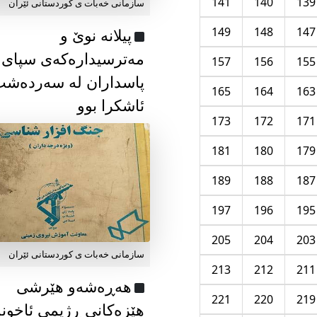
141
140
139
سازمانی خەبات ی كوردستانی ئێران
149
148
147
پیلانە نوێ و
مەترسیدارەکەی سپای
157
156
155
پاسداران لە سەردەش
165
164
163
ئاشکرا بوو
173
172
171
181
180
179
189
188
187
197
196
195
205
204
203
سازمانی خەبات ی كوردستانی ئێران
213
212
211
هەڕەشەو هێرشی
221
220
219
هێزەکانی ڕژیمی ئاخون