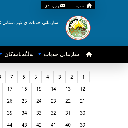
سه‌ره‌تا
په‌یوه‌ندی
سازمانی خه‌بات ی
کوردستانی
ئ
سازمانی خه‌بات
به‌ڵگه‌نامه‌کان
8
7
6
5
4
3
2
1
17
16
15
14
13
12
26
25
24
23
22
21
35
34
33
32
31
30
44
43
42
41
40
39