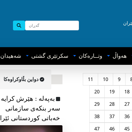
ێران
هه‌واڵ
وتــاره‌کان
سکرتێری گشتی
شه‌هیدان
11
10
9
دواین بڵاوکراوه‌کا
20
19
18
به‌په‌له‌ : هێرش کرایە
29
28
27
سەر بنکەی سازمانی
38
37
36
خەباتی کوردستانی ئێرا
47
46
45