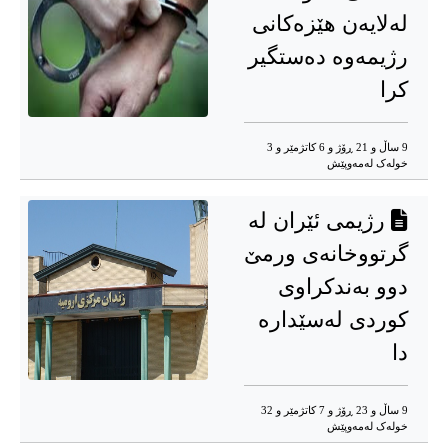
لەلایەن هێزەکانی
رژیمەوە دەستگیر
کرا
9 ساڵ و 21 ڕۆژ و 6 کاتژمێر و 3
خوله‌ک له‌مه‌وپێش‌
رژیمی ئێران لە
گرتووخانەی ورمێ
دوو بەندکراوی
کوردی لەسێدارە
دا
9 ساڵ و 23 ڕۆژ و 7 کاتژمێر و 32
خوله‌ک له‌مه‌وپێش‌