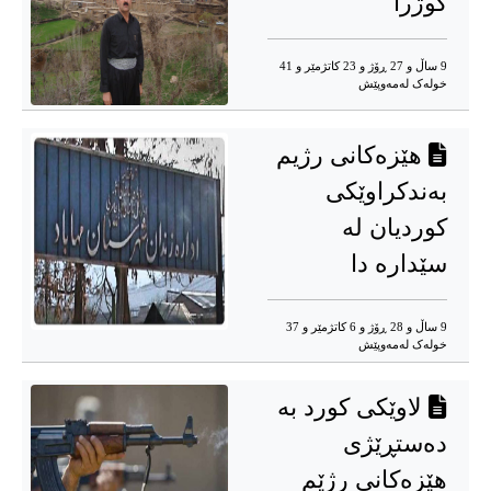
کوژرا
9 ساڵ و 27 ڕۆژ و 23 کاتژمێر و 41
خوله‌ک له‌مه‌وپێش‌
هێزەکانی رژیم
بەندکراوێکی
کوردیان لە
سێدارە دا
9 ساڵ و 28 ڕۆژ و 6 کاتژمێر و 37
خوله‌ک له‌مه‌وپێش‌
لاوێکی کورد بە
دەستڕێژی
هێزەکانی رژێم