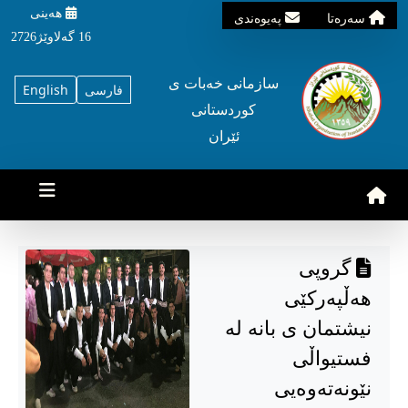
هه‌ینی
سه‌ره‌تا
په‌یوه‌ندی
16 گه‌لاوێژ2726
سازمانی خه‌بات ی
فارسی
English
کوردستانی
ئێران
گروپی
هەڵپەرکێی
نیشتمان ی بانە لە
فستیواڵی
نێونەتەوەیی