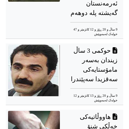
ئەرمەنستان
گەیشتە پلە دوهەم
9 ساڵ و 20 ڕۆژ و 12 کاتژمێر و 47
خوله‌ک له‌مه‌وپێش‌
حوکمی 3 ساڵ
زیندان بەسەر
مامۆستایەکی
سەقزیدا سەپێندرا
9 ساڵ و 20 ڕۆژ و 13 کاتژمێر و 12
خوله‌ک له‌مه‌وپێش‌
هاووڵاتیەکی
خەڵکی شنۆ