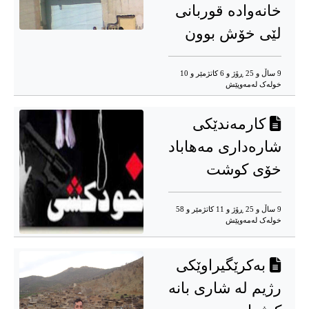
خانەوادە قوربانی
لێی خۆش بوون
9 ساڵ و 25 ڕۆژ و 6 کاتژمێر و 10
خوله‌ک له‌مه‌وپێش‌
کارمەندێکی
شارەداری مەهاباد
خۆی کوشت
9 ساڵ و 25 ڕۆژ و 11 کاتژمێر و 58
خوله‌ک له‌مه‌وپێش‌
بەکرێگیراوێکی
رژیم لە شاری بانە