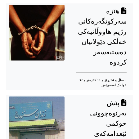
هێزە
سەرکوتگەرەکانی
رژیم هاووڵاتیەکی
خەڵکی دێولانیان
دەستبەسەر
کردوە
9 ساڵ و 24 ڕۆژ و 11 کاتژمێر و 37
خوله‌ک له‌مه‌وپێش‌
پێش
بەرێوەچوونی
حوکمی
ئێعدامەکەی