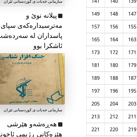
141
140
139
سازمانی خەبات ی كوردستانی ئێران
149
148
147
پیلانە نوێ و
مەترسیدارەکەی سپای
157
156
155
پاسداران لە سەردەش
165
164
163
ئاشکرا بوو
173
172
171
181
180
179
189
188
187
197
196
195
205
204
203
سازمانی خەبات ی كوردستانی ئێران
213
212
211
هەڕەشەو هێرشی
221
220
219
هێزەکانی ڕژیمی ئاخون