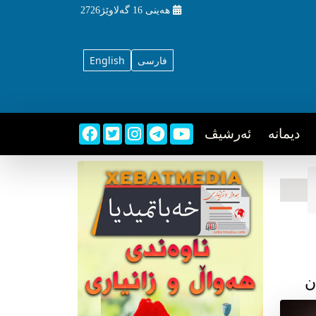
هه‌ینی
16 گه‌لاوێژ2726
فارسی
English
دیمانه
ئه‌رشیڤ
ن