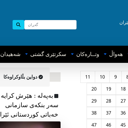
ێران
هه‌واڵ
وتــاره‌کان
سکرتێری گشتی
شه‌هیدان
11
10
9
دواین بڵاوکراوه‌کا
20
19
18
به‌په‌له‌ : هێرش کرایە
29
28
27
سەر بنکەی سازمانی
38
37
36
خەباتی کوردستانی ئێرا
47
46
45