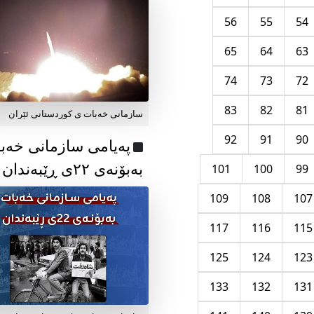
56
55
54
65
64
63
74
73
72
83
82
81
سازمانی خەبات ی کوردستانی ئێران
92
91
90
پەیامی سازمانی خەب
بەبۆنەی ۲۲ی ڕێبەندان
101
100
99
109
108
107
117
116
115
125
124
123
133
132
131