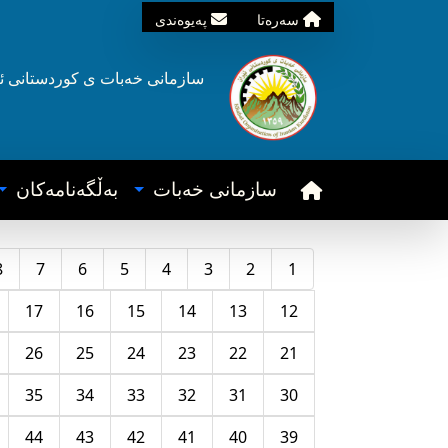
سه‌ره‌تا
په‌یوه‌ندی
سازمانی خه‌بات ی
کوردستانی
ئ
سازمانی خه‌بات
به‌ڵگه‌نامه‌کان
8
7
6
5
4
3
2
1
17
16
15
14
13
12
26
25
24
23
22
21
35
34
33
32
31
30
44
43
42
41
40
39