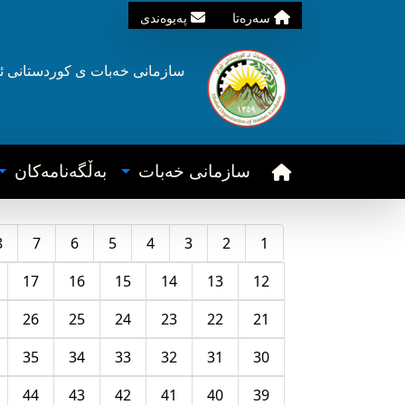
سه‌ره‌تا
په‌یوه‌ندی
سازمانی خه‌بات ی
کوردستانی
ئ
سازمانی خه‌بات
به‌ڵگه‌نامه‌کان
8
7
6
5
4
3
2
1
17
16
15
14
13
12
26
25
24
23
22
21
35
34
33
32
31
30
44
43
42
41
40
39