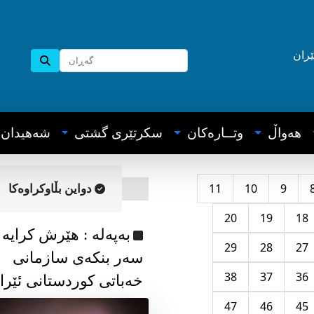
ێران
هه‌واڵ
وتــاره‌کان
سکرتێری گشتی
شه‌هیدان
11
10
9
دواین بڵاوکراوه‌کا
20
19
18
به‌په‌له‌ : هێرش کرایە
29
28
27
سەر بنکەی سازمانی
38
37
36
خەباتی کوردستانی ئێرا
47
46
45