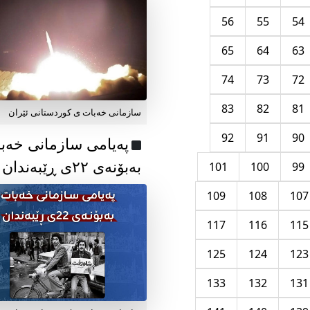
56
55
54
65
64
63
74
73
72
83
82
81
سازمانی خەبات ی کوردستانی ئێران
92
91
90
پەیامی سازمانی خەب
بەبۆنەی ۲۲ی ڕێبەندان
101
100
99
109
108
107
117
116
115
125
124
123
133
132
131