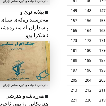
141
140
139
سازمانی خەبات ی كوردستانی ئێران
149
148
147
پیلانە نوێ و
مەترسیدارەکەی سپای
157
156
155
پاسداران لە سەردەش
165
164
163
ئاشکرا بوو
173
172
171
181
180
179
189
188
187
197
196
195
205
204
203
سازمانی خەبات ی كوردستانی ئێران
213
212
211
هەڕەشەو هێرشی
221
220
219
هێزەکانی ڕژیمی ئاخون