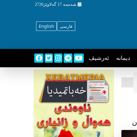
شه‌ممه‌
17 گه‌لاوێژ2726
فارسی
English
دیمانه
ئه‌رشیڤ
ن