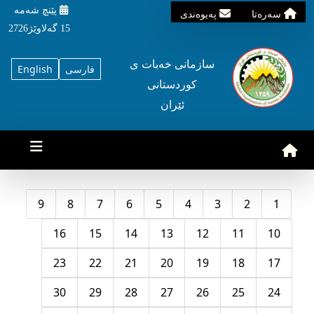
پێنچ شه‌مه‌
سه‌ره‌تا
په‌یوه‌ندی
15 گه‌لاوێژ2726
سازمانی خه‌بات ی
فارسی
English
کوردستانی
ئێران
9
8
7
6
5
4
3
2
1
16
15
14
13
12
11
10
23
22
21
20
19
18
17
30
29
28
27
26
25
24