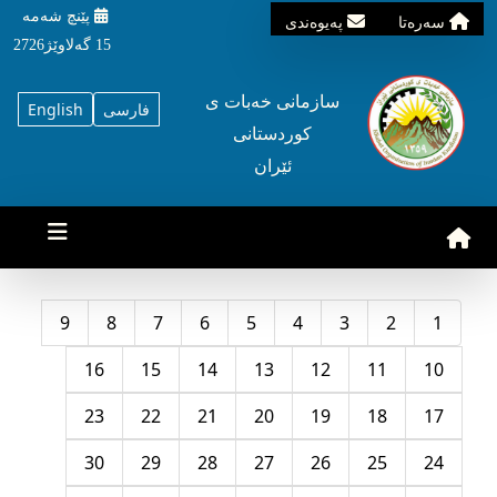
پێنچ شه‌مه‌
سه‌ره‌تا
په‌یوه‌ندی
15 گه‌لاوێژ2726
سازمانی خه‌بات ی
فارسی
English
کوردستانی
ئێران
9
8
7
6
5
4
3
2
1
16
15
14
13
12
11
10
23
22
21
20
19
18
17
30
29
28
27
26
25
24