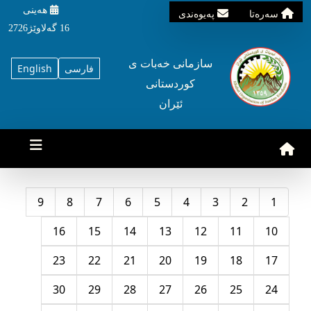
هه‌ینی
سه‌ره‌تا
په‌یوه‌ندی
16 گه‌لاوێژ2726
سازمانی خه‌بات ی
فارسی
English
کوردستانی
ئێران
9
8
7
6
5
4
3
2
1
16
15
14
13
12
11
10
23
22
21
20
19
18
17
30
29
28
27
26
25
24