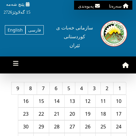
پێنچ شه‌مه‌
سه‌ره‌تا
په‌یوه‌ندی
15 گه‌لاوێژ2726
سازمانی خه‌بات ی
فارسی
English
کوردستانی
ئێران
9
8
7
6
5
4
3
2
1
16
15
14
13
12
11
10
23
22
21
20
19
18
17
30
29
28
27
26
25
24