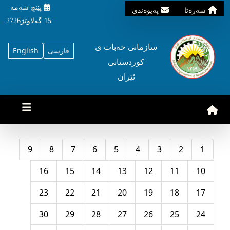
پێنچ شه‌مه‌
سه‌ره‌تا
په‌یوه‌ندی
15 گه‌لاوێژ2726
سازمانی خه‌بات ی
فارسی
English
کوردستانی
ئێران
9
8
7
6
5
4
3
2
1
16
15
14
13
12
11
10
23
22
21
20
19
18
17
30
29
28
27
26
25
24