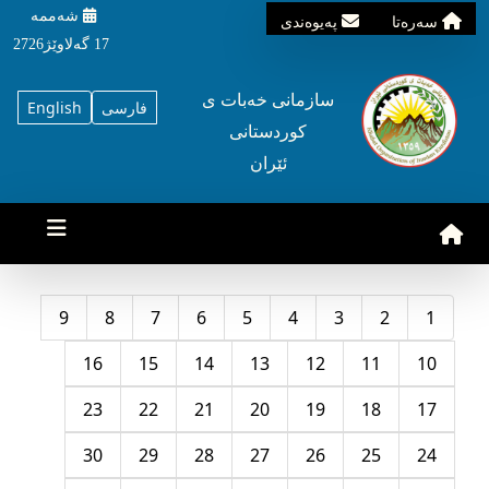
شه‌ممه‌
سه‌ره‌تا
په‌یوه‌ندی
17 گه‌لاوێژ2726
سازمانی خه‌بات ی
فارسی
English
کوردستانی
ئێران
9
8
7
6
5
4
3
2
1
16
15
14
13
12
11
10
23
22
21
20
19
18
17
30
29
28
27
26
25
24