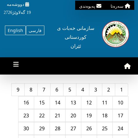
دووشه‌مه‌‌
سه‌ره‌تا
په‌یوه‌ندی
19 گه‌لاوێژ2726
سازمانی خه‌بات ی
فارسی
English
کوردستانی
ئێران
9
8
7
6
5
4
3
2
1
16
15
14
13
12
11
10
23
22
21
20
19
18
17
30
29
28
27
26
25
24