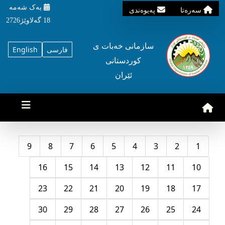
یه‌ک شه‌مه‌
سه‌ره‌تا
په‌یوه‌ندی
18 گه‌لاوێژ2726
سازمانی خه‌بات ی
فارسی
English
کوردستانی
ئێران
9
8
7
6
5
4
3
2
1
16
15
14
13
12
11
10
23
22
21
20
19
18
17
30
29
28
27
26
25
24