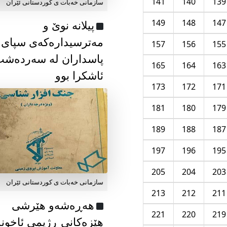
141
140
139
سازمانی خەبات ی كوردستانی ئێران
149
148
147
پیلانە نوێ و
مەترسیدارەکەی سپای
157
156
155
پاسداران لە سەردەش
165
164
163
ئاشکرا بوو
173
172
171
181
180
179
189
188
187
197
196
195
205
204
203
سازمانی خەبات ی كوردستانی ئێران
213
212
211
هەڕەشەو هێرشی
221
220
219
هێزەکانی ڕژیمی ئاخون