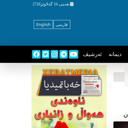
هه‌ینی
16 گه‌لاوێژ2726
فارسی
English
دیمانه
ئه‌رشیڤ
ن