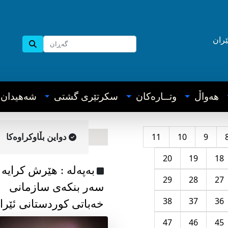
ێران
هه‌واڵ
وتــاره‌کان
سکرتێری گشتی
شه‌هیدان
11
10
9
دواین بڵاوکراوه‌کا
20
19
18
به‌په‌له‌ : هێرش کرایە
29
28
27
سەر بنکەی سازمانی
38
37
36
خەباتی کوردستانی ئێرا
47
46
45