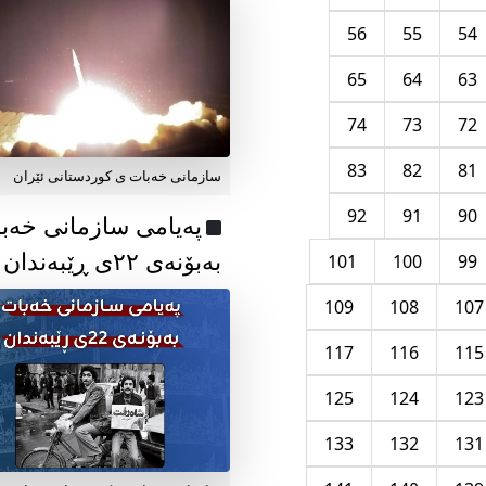
56
55
54
65
64
63
74
73
72
83
82
81
سازمانی خەبات ی کوردستانی ئێران
92
91
90
پەیامی سازمانی خەب
بەبۆنەی ۲۲ی ڕێبەندان
101
100
99
109
108
107
117
116
115
125
124
123
133
132
131