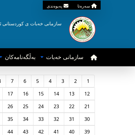
سه‌ره‌تا
په‌یوه‌ندی
سازمانی خه‌بات ی
کوردستانی
ئ
سازمانی خه‌بات
به‌ڵگه‌نامه‌کان
8
7
6
5
4
3
2
1
17
16
15
14
13
12
26
25
24
23
22
21
35
34
33
32
31
30
44
43
42
41
40
39