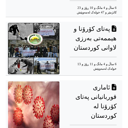
6 ساڵ و 4 مانگ و 10 ڕۆژ و 23
کاتژمێر و 47 خوله‌ک له‌مه‌وپێش‌
پەتای کۆرۆنا و
هیممەتی بەرزی
لاوانی کوردستان
6 ساڵ و 4 مانگ و 11 ڕۆژ و 13
خوله‌ک له‌مه‌وپێش‌
ئاماری
قوربانیانی پەتای
کۆرۆنا لە
کوردستان