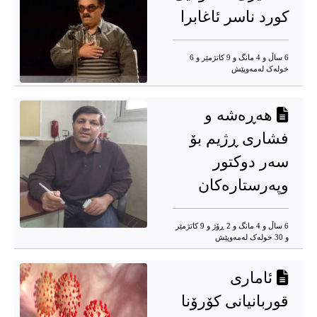
کورد ناسر ئاغابرا
6 ساڵ و 4 مانگ و 9 کاتژمێر و 6
خوله‌ک له‌مه‌وپێش‌
هەڕەشە و
فشاری ڕژیم بۆ
سەر دوکتور
وپه‌رستاره‌کان
6 ساڵ و 4 مانگ و 2 ڕۆژ و 9 کاتژمێر
و 30 خوله‌ک له‌مه‌وپێش‌
ئاماری
قوربانیانی کۆرۆنا