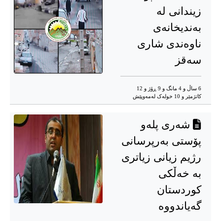
زیندانی لە
بەندیخانەی
ناوەندی شاری
سەقز
6 ساڵ و 4 مانگ و 9 ڕۆژ و 12
کاتژمێر و 10 خوله‌ک له‌مه‌وپێش‌
شەری پلەو
پۆستی بەرپرسانی
رژیم زیانی زیاتری
بە خەڵکی
کوردستان
گەیاندووە