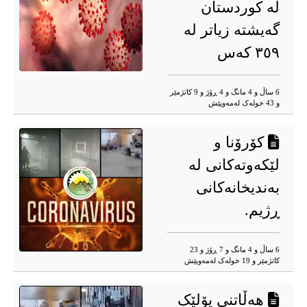
لە کوردستان
گەیشتە زیاتر لە
۳٥۹ کەس
6 ساڵ و 4 مانگ و 4 ڕۆژ و 9 کاتژمێر
و 43 خوله‌ک له‌مه‌وپێش‌
کۆرۆنا و
لێکەوتەکانی لە
بەندیخانەکانی
ڕژیم.
6 ساڵ و 4 مانگ و 7 ڕۆژ و 23
کاتژمێر و 19 خوله‌ک له‌مه‌وپێش‌
هەڵاتنی پۆلێک