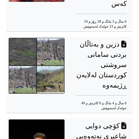
کەس
6 ساڵ و 3 مانگ و 28 ڕۆژ و 10
کاتژمێر و 23 خوله‌ک له‌مه‌وپێش‌
دزین و بەتاڵان
بردنی سامانی
سروشتی
کوردستان لەلایەن
ڕژیمەوە
6 ساڵ و 4 مانگ و 8 کاتژمێر و 49
خوله‌ک له‌مه‌وپێش‌
کۆچی دوایی
شاعیری نەتەوەیی