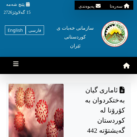
پێنچ شه‌مه‌
سه‌ره‌تا
په‌یوه‌ندی
15 گه‌لاوێژ2726
سازمانی خه‌بات ی
فارسی
English
کوردستانی
ئێران
ئاماری گیان
بەختکردوان بە
کۆرۆنا لە
کوردستان
گەیشتۆتە 442