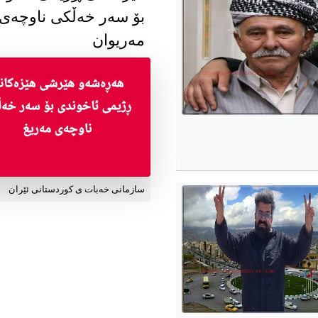
بۆ سەر خەڵکی ناوچەی
مەریوان
سازمانی خەبات ی کوردستانی ئێران