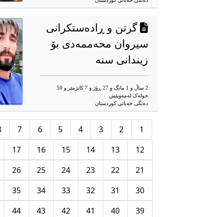
دەنگی خەباتی کوردستان
گرتن و ڕادەستکرانی
سیروان محەممەدی بۆ
زیندانی سنە
2 ساڵ و 1 مانگ و 27 ڕۆژ و 7 کاتژمێر و 50
خوله‌ک له‌مه‌وپێش‌
دەنگی خەباتی کوردستان
8
7
6
5
4
3
2
1
17
16
15
14
13
12
26
25
24
23
22
21
35
34
33
32
31
30
44
43
42
41
40
39