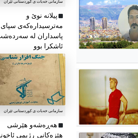
سازمانی خەبات ی كوردستانی ئێران
پیلانە نوێ و
مەترسیدارەکەی سپای
پاسداران لە سەردەش
ئاشکرا بوو
سازمانی خەبات ی كوردستانی ئێران
هەڕەشەو هێرشی
هێزەکانی ڕژیمی ئاخون