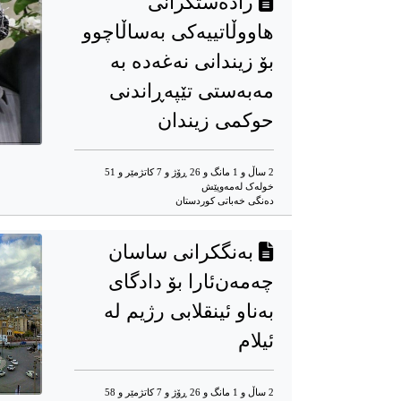
رادەستکرانی
هاووڵاتییەکی بەساڵاچوو
بۆ زیندانی نەغەدە بە
مەبەستی تێپەڕاندنی
حوکمی زیندان
2 ساڵ و 1 مانگ و 26 ڕۆژ و 7 کاتژمێر و 51
خوله‌ک له‌مه‌وپێش‌
دەنگی خەباتی کوردستان
بەنگکرانی ساسان
چەمەن‌ئارا بۆ دادگای
بەناو ئینقلابی رژیم لە
ئیلام
2 ساڵ و 1 مانگ و 26 ڕۆژ و 7 کاتژمێر و 58