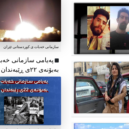
سازمانی خەبات ی کوردستانی ئێران
پەیامی سازمانی خەب
بەبۆنەی ۲۲ی ڕێبەندان