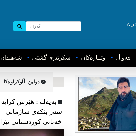
ێران
هه‌واڵ
وتــاره‌کان
سکرتێری گشتی
شه‌هیدان
دواین بڵاوکراوه‌کا
به‌په‌له‌ : هێرش کرایە
سەر بنکەی سازمانی
خەباتی کوردستانی ئێرا