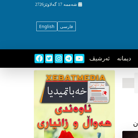
شه‌ممه‌
17 گه‌لاوێژ2726
فارسی
English
دیمانه
ئه‌رشیڤ
ن