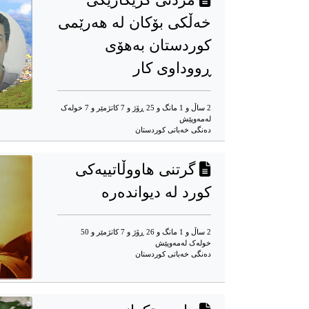
خەڵکی بۆکان لە هەرێمی
کوردستان بەهۆی
ڕووداوی کار
2 ساڵ و 1 مانگ و 25 ڕۆژ و 7 کاتژمێر و 7 خوله‌ک
له‌مه‌وپێش‌
دەنگی خەباتی کوردستان
گرتنی هاووڵاتییەكی
کورد لە دیواندەرە
2 ساڵ و 1 مانگ و 26 ڕۆژ و 7 کاتژمێر و 50
خوله‌ک له‌مه‌وپێش‌
دەنگی خەباتی کوردستان