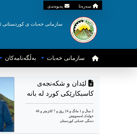
سه‌ره‌تا
په‌یوه‌ندی
سازمانی خه‌بات ی
کوردستانی
ئ
سازمانی خه‌بات
به‌ڵگه‌نامه‌کان
لێدان و شکەنجەی
کاسبکارێکی کورد لە بانە
2 ساڵ و 1 مانگ و 24 ڕۆژ و 7 کاتژمێر و 46
خوله‌ک له‌مه‌وپێش‌
دەنگی خەباتی کوردستان