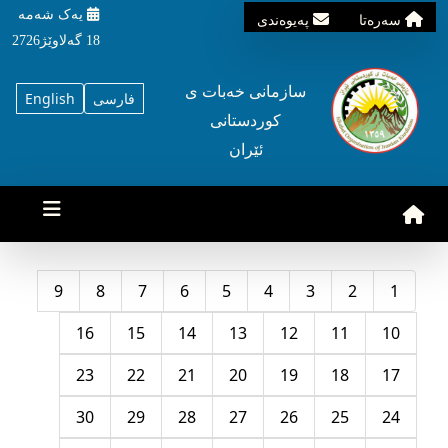
یه‌ک شه‌مه‌
سه‌ره‌تا
په‌یوه‌ندی
18 گه‌لاوێژ2726
سازمانی خه‌بات ی
فارسی
English
کوردستانی
ئێران
9
8
7
6
5
4
3
2
1
16
15
14
13
12
11
10
23
22
21
20
19
18
17
30
29
28
27
26
25
24