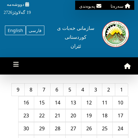
دووشه‌مه‌‌
سه‌ره‌تا
په‌یوه‌ندی
19 گه‌لاوێژ2726
سازمانی خه‌بات ی
فارسی
English
کوردستانی
ئێران
9
8
7
6
5
4
3
2
1
16
15
14
13
12
11
10
23
22
21
20
19
18
17
30
29
28
27
26
25
24