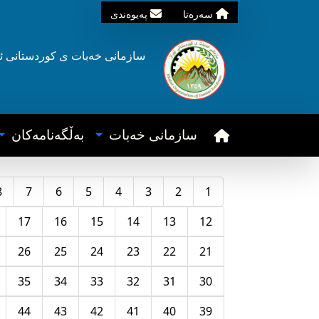
سه‌ره‌تا
په‌یوه‌ندی
سازمانی خه‌بات ی
کوردستانی
ئ
سازمانی خه‌بات
به‌ڵگه‌نامه‌کان
8
7
6
5
4
3
2
1
17
16
15
14
13
12
26
25
24
23
22
21
35
34
33
32
31
30
44
43
42
41
40
39