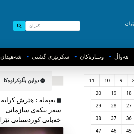
ێران
هه‌واڵ
وتــاره‌کان
سکرتێری گشتی
شه‌هیدان
11
10
9
دواین بڵاوکراوه‌کا
20
19
18
به‌په‌له‌ : هێرش کرایە
29
28
27
سەر بنکەی سازمانی
38
37
36
خەباتی کوردستانی ئێرا
47
46
45