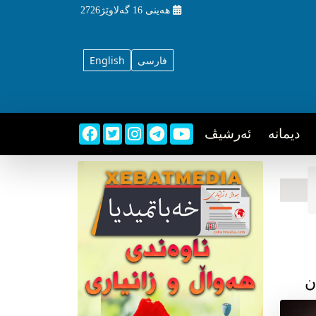
هه‌ینی
16 گه‌لاوێژ2726
فارسی
English
دیمانه
ئه‌رشیڤ
ن