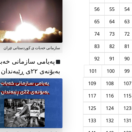
56
55
54
65
64
63
74
73
72
83
82
81
سازمانی خەبات ی کوردستانی ئێران
92
91
90
پەیامی سازمانی خەب
بەبۆنەی ۲۲ی ڕێبەندان
101
100
99
109
108
107
117
116
115
125
124
123
133
132
131