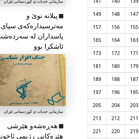
141
140
139
سازمانی خەبات ی كوردستانی ئێران
149
148
147
پیلانە نوێ و
مەترسیدارەکەی سپای
157
156
155
پاسداران لە سەردەش
165
164
163
ئاشکرا بوو
173
172
171
181
180
179
189
188
187
197
196
195
205
204
203
سازمانی خەبات ی كوردستانی ئێران
213
212
211
هەڕەشەو هێرشی
221
220
219
هێزەکانی ڕژیمی ئاخون