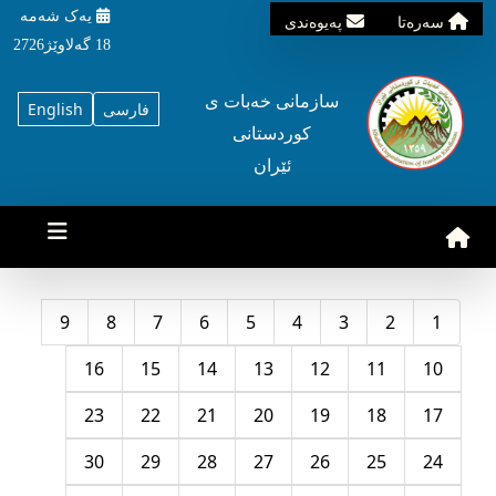
یه‌ک شه‌مه‌
سه‌ره‌تا
په‌یوه‌ندی
18 گه‌لاوێژ2726
سازمانی خه‌بات ی
فارسی
English
کوردستانی
ئێران
9
8
7
6
5
4
3
2
1
16
15
14
13
12
11
10
23
22
21
20
19
18
17
30
29
28
27
26
25
24