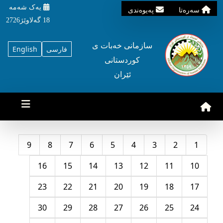
یه‌ک شه‌مه‌
سه‌ره‌تا
په‌یوه‌ندی
18 گه‌لاوێژ2726
سازمانی خه‌بات ی
فارسی
English
کوردستانی
ئێران
9
8
7
6
5
4
3
2
1
16
15
14
13
12
11
10
23
22
21
20
19
18
17
30
29
28
27
26
25
24