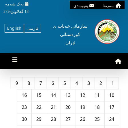
یه‌ک شه‌مه‌
سه‌ره‌تا
په‌یوه‌ندی
18 گه‌لاوێژ2726
سازمانی خه‌بات ی
فارسی
English
کوردستانی
ئێران
9
8
7
6
5
4
3
2
1
16
15
14
13
12
11
10
23
22
21
20
19
18
17
30
29
28
27
26
25
24