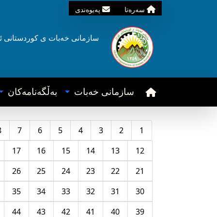
سه‌ره‌تا
په‌یوه‌ندی
سازمانی خه‌بات ی
کوردستانی
ئ
سازمانی خه‌بات
به‌ڵگه‌نامه‌کان
8
7
6
5
4
3
2
1
17
16
15
14
13
12
26
25
24
23
22
21
35
34
33
32
31
30
44
43
42
41
40
39