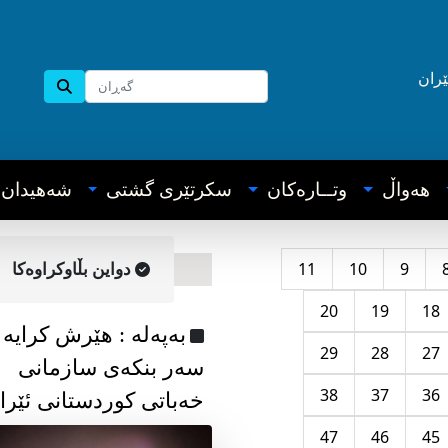
ێران
هه‌واڵ
وتــاره‌کان
سکرتێری گشتی
شه‌هیدان
11
10
9
دواین بڵاوکراوه‌کا
20
19
18
به‌په‌له‌ : هێرش کرایە
29
28
27
سەر بنکەی سازمانی
38
37
36
خەباتی کوردستانی ئێرا
47
46
45