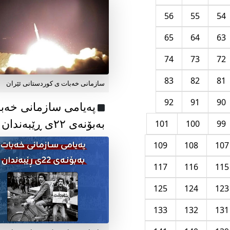
56
55
54
65
64
63
74
73
72
83
82
81
سازمانی خەبات ی کوردستانی ئێران
92
91
90
پەیامی سازمانی خەب
بەبۆنەی ۲۲ی ڕێبەندان
101
100
99
109
108
107
117
116
115
125
124
123
133
132
131