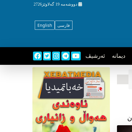
دووشه‌مه‌‌
19 گه‌لاوێژ2726
فارسی
English
دیمانه
ئه‌رشیڤ
ن