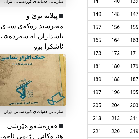
141
140
139
سازمانی خەبات ی كوردستانی ئێران
149
148
147
پیلانە نوێ و
مەترسیدارەکەی سپای
157
156
155
پاسداران لە سەردەش
165
164
163
ئاشکرا بوو
173
172
171
181
180
179
189
188
187
197
196
195
205
204
203
سازمانی خەبات ی كوردستانی ئێران
213
212
211
هەڕەشەو هێرشی
221
220
219
هێزەکانی ڕژیمی ئاخون