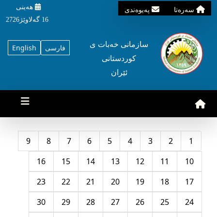
هه‌ینی
سه‌ره‌تا
په‌یوه‌ندی
16 گه‌لاوێژ2726
سازمانی خه‌بات ی
فارسی
English
کوردستانی
ئێران
9
8
7
6
5
4
3
2
1
16
15
14
13
12
11
10
23
22
21
20
19
18
17
30
29
28
27
26
25
24