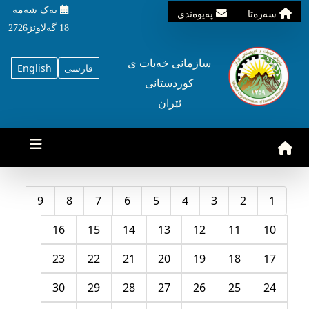
یه‌ک شه‌مه‌
سه‌ره‌تا
په‌یوه‌ندی
18 گه‌لاوێژ2726
سازمانی خه‌بات ی
فارسی
English
کوردستانی
ئێران
9
8
7
6
5
4
3
2
1
16
15
14
13
12
11
10
23
22
21
20
19
18
17
30
29
28
27
26
25
24