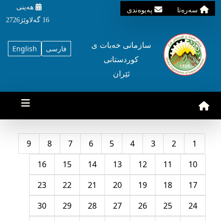
هه‌ینی
سه‌ره‌تا
په‌یوه‌ندی
16 گه‌لاوێژ2726
سازمانی خه‌بات ی
فارسی
English
کوردستانی
ئێران
9
8
7
6
5
4
3
2
1
16
15
14
13
12
11
10
23
22
21
20
19
18
17
30
29
28
27
26
25
24