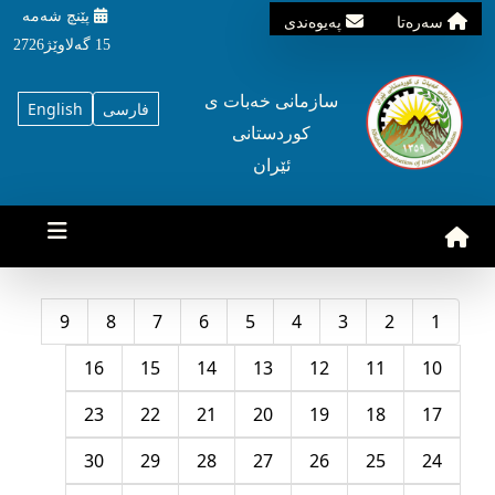
پێنچ شه‌مه‌
سه‌ره‌تا
په‌یوه‌ندی
15 گه‌لاوێژ2726
سازمانی خه‌بات ی
فارسی
English
کوردستانی
ئێران
9
8
7
6
5
4
3
2
1
16
15
14
13
12
11
10
23
22
21
20
19
18
17
30
29
28
27
26
25
24