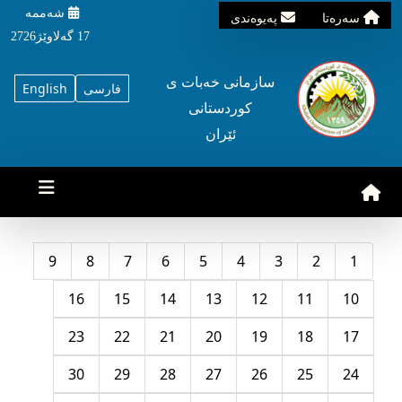
شه‌ممه‌
سه‌ره‌تا
په‌یوه‌ندی
17 گه‌لاوێژ2726
سازمانی خه‌بات ی
فارسی
English
کوردستانی
ئێران
9
8
7
6
5
4
3
2
1
16
15
14
13
12
11
10
23
22
21
20
19
18
17
30
29
28
27
26
25
24