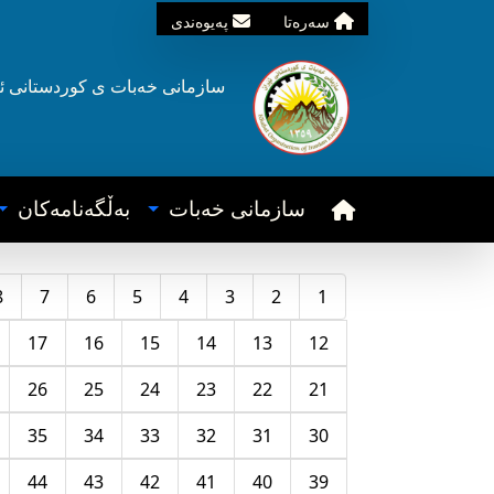
سه‌ره‌تا
په‌یوه‌ندی
سازمانی خه‌بات ی
کوردستانی
ئ
سازمانی خه‌بات
به‌ڵگه‌نامه‌کان
8
7
6
5
4
3
2
1
17
16
15
14
13
12
26
25
24
23
22
21
35
34
33
32
31
30
44
43
42
41
40
39