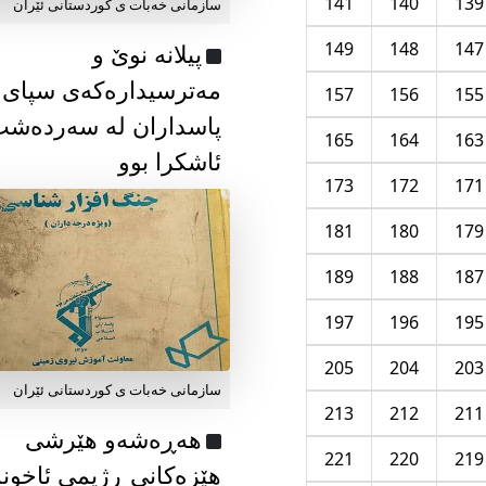
141
140
139
سازمانی خەبات ی كوردستانی ئێران
149
148
147
پیلانە نوێ و
مەترسیدارەکەی سپای
157
156
155
پاسداران لە سەردەش
165
164
163
ئاشکرا بوو
173
172
171
181
180
179
189
188
187
197
196
195
205
204
203
سازمانی خەبات ی كوردستانی ئێران
213
212
211
هەڕەشەو هێرشی
221
220
219
هێزەکانی ڕژیمی ئاخون