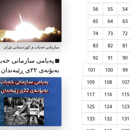
56
55
54
65
64
63
74
73
72
83
82
81
سازمانی خەبات ی کوردستانی ئێران
92
91
90
پەیامی سازمانی خەب
بەبۆنەی ۲۲ی ڕێبەندان
101
100
99
109
108
107
117
116
115
125
124
123
133
132
131