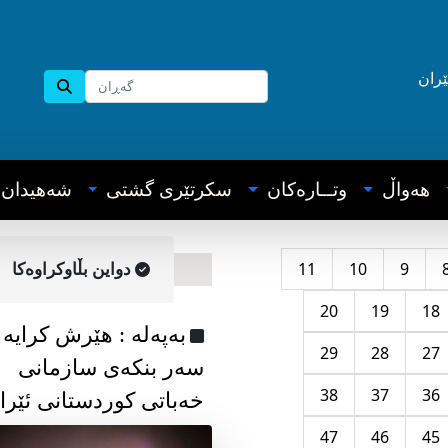
ێران
هه‌واڵ
وتــاره‌کان
سکرتێری گشتی
شه‌هیدان
11
10
9
دواین بڵاوکراوه‌کا
20
19
18
به‌په‌له‌ : هێرش کرایە
29
28
27
سەر بنکەی سازمانی
38
37
36
خەباتی کوردستانی ئێرا
47
46
45