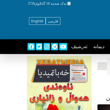
یه‌ک شه‌مه‌
18 گه‌لاوێژ2726
فارسی
English
دیمانه
ئه‌رشیڤ
ن