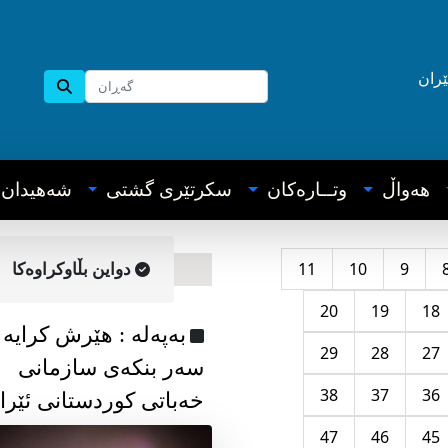
ێران
هه‌واڵ
وتــاره‌کان
سکرتێری گشتی
شه‌هیدان
11
10
9
دواین بڵاوکراوه‌کا
20
19
18
به‌په‌له‌ : هێرش کرایە
29
28
27
سەر بنکەی سازمانی
38
37
36
خەباتی کوردستانی ئێرا
47
46
45