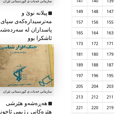
141
140
139
سازمانی خەبات ی كوردستانی ئێران
149
148
147
پیلانە نوێ و
مەترسیدارەکەی سپای
157
156
155
پاسداران لە سەردەش
165
164
163
ئاشکرا بوو
173
172
171
181
180
179
189
188
187
197
196
195
205
204
203
سازمانی خەبات ی كوردستانی ئێران
213
212
211
هەڕەشەو هێرشی
221
220
219
هێزەکانی ڕژیمی ئاخون