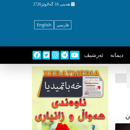
هه‌ینی
16 گه‌لاوێژ2726
فارسی
English
دیمانه
ئه‌رشیڤ
ن