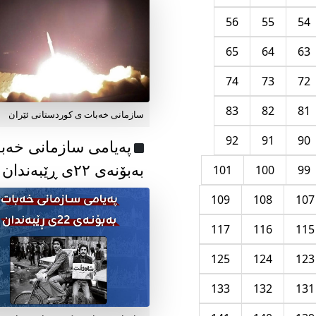
56
55
54
65
64
63
74
73
72
83
82
81
سازمانی خەبات ی کوردستانی ئێران
92
91
90
پەیامی سازمانی خەب
بەبۆنەی ۲۲ی ڕێبەندان
101
100
99
109
108
107
117
116
115
125
124
123
133
132
131