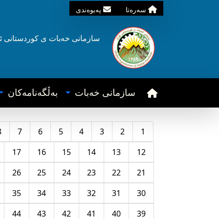
سه‌ره‌تا
په‌یوه‌ندی
سازمانی خه‌بات ی
کوردستانی
ئ
سازمانی خه‌بات
به‌ڵگه‌نامه‌کان
8
7
6
5
4
3
2
1
17
16
15
14
13
12
26
25
24
23
22
21
35
34
33
32
31
30
44
43
42
41
40
39